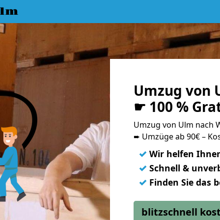
Ulm
Umzug von 
☛ 100 % Gra
Umzug von Ulm nach 
➨ Umzüge ab 90€ – Kos
✓
Wir helfen Ihne
✓
Schnell & unverb
✓
Finden Sie das 
blitzschnell ko