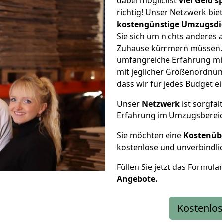
dabei möglichst
viel Geld 
richtig! Unser Netzwerk bi
kostengünstige Umzugsdi
Sie sich um nichts anderes 
Zuhause kümmern müssen. W
umfangreiche Erfahrung m
mit jeglicher Größenordnun
dass wir für jedes Budget 
Unser
Netzwerk
ist sorgfäl
Erfahrung im Umzugsberei
Sie möchten eine
Kostenüb
kostenlose und unverbindli
Füllen Sie jetzt das Formula
Angebote.
Kostenlos