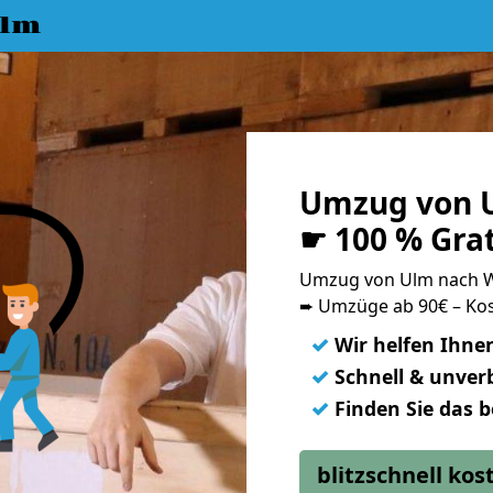
Ulm
Umzug von 
☛ 100 % Gra
Umzug von Ulm nach 
➨ Umzüge ab 90€ – Kos
✓
Wir helfen Ihne
✓
Schnell & unverb
✓
Finden Sie das 
blitzschnell ko