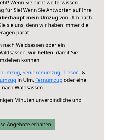
ht! Wenn Sie nicht weiterwissen –
ng für Sie! Wenn Sie Antworten auf Ihre
 überhaupt mein Umzug
von Ulm nach
ie sie uns, denn wir haben immer die
Fragen parat.
 nach Waldsassen oder ein
Waldsassen,
wir helfen
, damit Sie
umziehen können.
enumzug
,
Seniorenumzug
,
Tresor
– &
numzug
in Ulm,
Fernumzug
oder eine
 nach Waldsassen.
nigen Minuten unverbindliche und
se Angebote erhalten