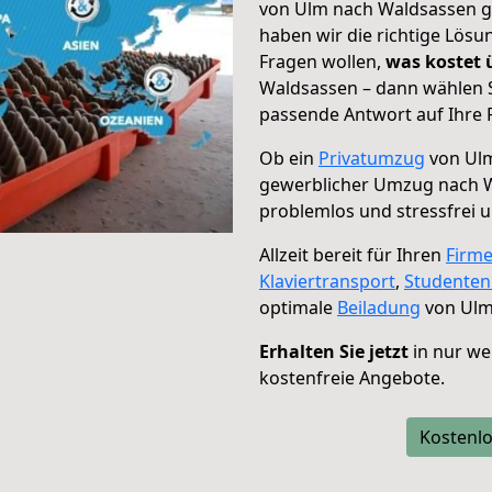
von Ulm nach Waldsassen ge
haben wir die richtige Lösu
Fragen wollen,
was kostet
Waldsassen – dann wählen S
passende Antwort auf Ihre 
Ob ein
Privatumzug
von Ulm
gewerblicher Umzug nach 
problemlos und stressfrei 
Allzeit bereit für Ihren
Firm
Klaviertransport
,
Studente
optimale
Beiladung
von Ulm
Erhalten Sie jetzt
in nur we
kostenfreie Angebote.
Kostenlo