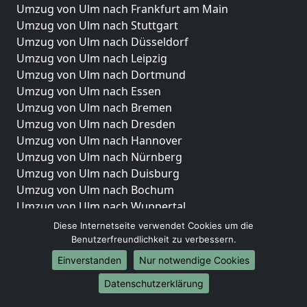
Umzug von Ulm nach Frankfurt am Main
Umzug von Ulm nach Stuttgart
Umzug von Ulm nach Düsseldorf
Umzug von Ulm nach Leipzig
Umzug von Ulm nach Dortmund
Umzug von Ulm nach Essen
Umzug von Ulm nach Bremen
Umzug von Ulm nach Dresden
Umzug von Ulm nach Hannover
Umzug von Ulm nach Nürnberg
Umzug von Ulm nach Duisburg
Umzug von Ulm nach Bochum
Umzug von Ulm nach Wuppertal
Umzug von Ulm nach Bielefeld
Diese Internetseite verwendet Cookies um die
Umzug von Ulm nach Bonn
Benutzerfreundlichkeit zu verbessern.
Umzug von Ulm nach Münster
Einverstanden
Nur notwendige Cookies
Internationale-Umzüge
Datenschutzerklärung
Umzug von Ulm nach Brasilien