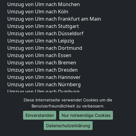
Umzug von Ulm nach München
Umzug von Ulm nach Köln
Umzug von Ulm nach Frankfurt am Main
Umzug von Ulm nach Stuttgart
Umzug von Ulm nach Düsseldorf
Umzug von Ulm nach Leipzig
Umzug von Ulm nach Dortmund
Umzug von Ulm nach Essen
Umzug von Ulm nach Bremen
Umzug von Ulm nach Dresden
Umzug von Ulm nach Hannover
Umzug von Ulm nach Nürnberg
Umzug von Ulm nach Duisburg
Umzug von Ulm nach Bochum
Diese Internetseite verwendet Cookies um die
Umzug von Ulm nach Wuppertal
Benutzerfreundlichkeit zu verbessern.
Umzug von Ulm nach Bielefeld
Einverstanden
Nur notwendige Cookies
Umzug von Ulm nach Bonn
Datenschutzerklärung
Umzug von Ulm nach Münster