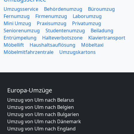
Umzugsservice
Behördenumzug
Büroumzug
Fernumzug
Firmenumzug
Laborumzug
Mini Umzug
Praxisumzug
Privatumzug
Seniorenumzug
Studentenumzug
Beiladung
Entrümpelung
Halteverbotszone
Klaviertransport
Möbellift
Haushaltsauflösung
Möbeltaxi
Möbelmitfahrzentrale
Umzugskartons
Europa-Umzüge
Umzug von Ulm nach Belarus
Umzug von Ulm nach Belgien
Umzug von Ulm nach Bulgarien
Umzug von Ulm nach Dänemark
Umzug von Ulm nach England