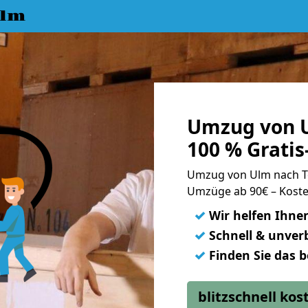
Ulm
Umzug von U
100 % Grati
Umzug von Ulm nach 
Umzüge ab 90€ – Koste
✓
Wir helfen Ihne
✓
Schnell & unverb
✓
Finden Sie das 
blitzschnell ko