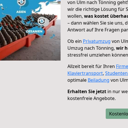
von Ulm nach Tönning geht!
wir die richtige Lösung für
wollen,
was kostet überh
– dann wählen Sie sie uns,
Antwort auf Ihre Fragen par
Ob ein
Privatumzug
von Ulm
Umzug nach Tönning,
wir h
stressfrei umziehen können
Allzeit bereit für Ihren
Firm
Klaviertransport
,
Studente
optimale
Beiladung
von Ulm
Erhalten Sie jetzt
in nur we
kostenfreie Angebote.
Kostenlo