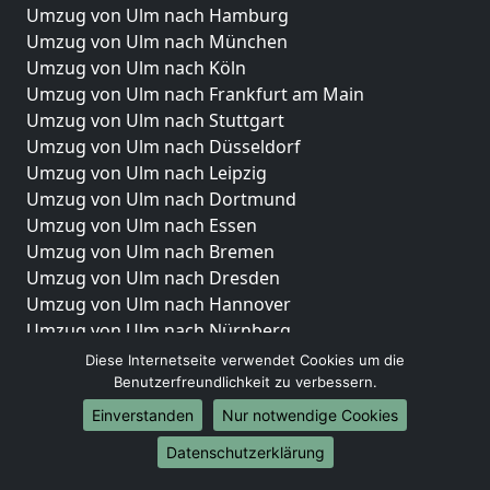
Umzug von Ulm nach Hamburg
Umzug von Ulm nach München
Umzug von Ulm nach Köln
Umzug von Ulm nach Frankfurt am Main
Umzug von Ulm nach Stuttgart
Umzug von Ulm nach Düsseldorf
Umzug von Ulm nach Leipzig
Umzug von Ulm nach Dortmund
Umzug von Ulm nach Essen
Umzug von Ulm nach Bremen
Umzug von Ulm nach Dresden
Umzug von Ulm nach Hannover
Umzug von Ulm nach Nürnberg
Umzug von Ulm nach Duisburg
Diese Internetseite verwendet Cookies um die
Umzug von Ulm nach Bochum
Benutzerfreundlichkeit zu verbessern.
Umzug von Ulm nach Wuppertal
Einverstanden
Nur notwendige Cookies
Umzug von Ulm nach Bielefeld
Datenschutzerklärung
Umzug von Ulm nach Bonn
Umzug von Ulm nach Münster