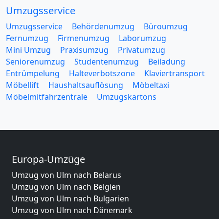
Umzugsservice
Umzugsservice
Behördenumzug
Büroumzug
Fernumzug
Firmenumzug
Laborumzug
Mini Umzug
Praxisumzug
Privatumzug
Seniorenumzug
Studentenumzug
Beiladung
Entrümpelung
Halteverbotszone
Klaviertransport
Möbellift
Haushaltsauflösung
Möbeltaxi
Möbelmitfahrzentrale
Umzugskartons
Europa-Umzüge
Umzug von Ulm nach Belarus
Umzug von Ulm nach Belgien
Umzug von Ulm nach Bulgarien
Umzug von Ulm nach Dänemark