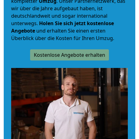
kompletter
Umzug
. Unser Partnernetzwerk, das
wir über die Jahre aufgebaut haben, ist
deutschlandweit und sogar international
unterwegs.
Holen Sie sich jetzt kostenlose
Angebote
und erhalten Sie einen ersten
Überblick über die Kosten für Ihren Umzug.
Kostenlose Angebote erhalten