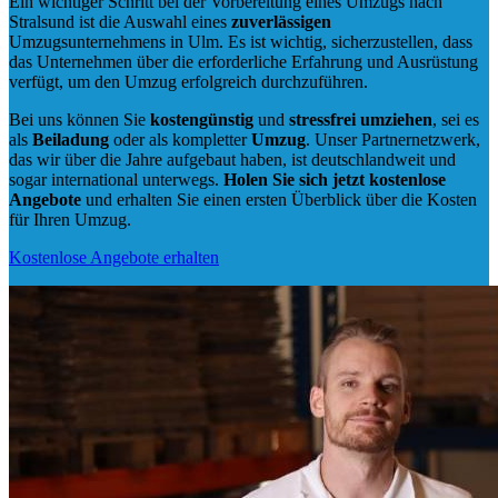
Ein wichtiger Schritt bei der Vorbereitung eines Umzugs nach
Stralsund ist die Auswahl eines
zuverlässigen
Umzugsunternehmens in Ulm. Es ist wichtig, sicherzustellen, dass
das Unternehmen über die erforderliche Erfahrung und Ausrüstung
verfügt, um den Umzug erfolgreich durchzuführen.
Bei uns können Sie
kostengünstig
und
stressfrei
umziehen
, sei es
als
Beiladung
oder als kompletter
Umzug
. Unser Partnernetzwerk,
das wir über die Jahre aufgebaut haben, ist deutschlandweit und
sogar international unterwegs.
Holen Sie sich jetzt kostenlose
Angebote
und erhalten Sie einen ersten Überblick über die Kosten
für Ihren Umzug.
Kostenlose Angebote erhalten