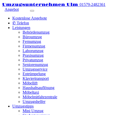
Umzugsunternehmen Ulm
01579-2482361
Angebot
Kostenlose Angebote
✆ Telefon
Leistungen
Behördenumzug
Büroumzug
Fernumzug
Firmenumzug
Laborumzug
Praxisumzug
Privatumzug
Seniorenumzug
Umzugsservice
Entrümpelung
Klaviertransport
Möbellift
Haushaltsauflösung
Möbeltaxi
Möbelmitfahrzentrale
Umzugshelfer
Umzugstipps
Mini Umzug