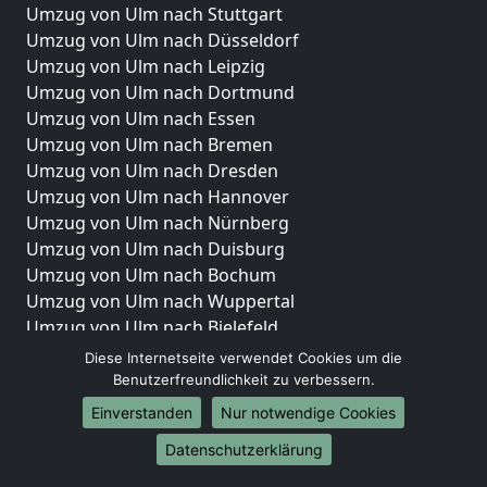
Umzug von Ulm nach Stuttgart
Umzug von Ulm nach Düsseldorf
Umzug von Ulm nach Leipzig
Umzug von Ulm nach Dortmund
Umzug von Ulm nach Essen
Umzug von Ulm nach Bremen
Umzug von Ulm nach Dresden
Umzug von Ulm nach Hannover
Umzug von Ulm nach Nürnberg
Umzug von Ulm nach Duisburg
Umzug von Ulm nach Bochum
Umzug von Ulm nach Wuppertal
Umzug von Ulm nach Bielefeld
Umzug von Ulm nach Bonn
Diese Internetseite verwendet Cookies um die
Umzug von Ulm nach Münster
Benutzerfreundlichkeit zu verbessern.
Einverstanden
Nur notwendige Cookies
Internationale-Umzüge
Datenschutzerklärung
Umzug von Ulm nach Brasilien
Umzug von Ulm nach Brunei Darussalam