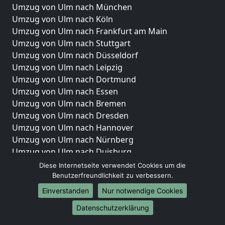
Umzug von Ulm nach München
Umzug von Ulm nach Köln
Umzug von Ulm nach Frankfurt am Main
Umzug von Ulm nach Stuttgart
Umzug von Ulm nach Düsseldorf
Umzug von Ulm nach Leipzig
Umzug von Ulm nach Dortmund
Umzug von Ulm nach Essen
Umzug von Ulm nach Bremen
Umzug von Ulm nach Dresden
Umzug von Ulm nach Hannover
Umzug von Ulm nach Nürnberg
Umzug von Ulm nach Duisburg
Umzug von Ulm nach Bochum
Diese Internetseite verwendet Cookies um die
Umzug von Ulm nach Wuppertal
Benutzerfreundlichkeit zu verbessern.
Umzug von Ulm nach Bielefeld
Einverstanden
Nur notwendige Cookies
Umzug von Ulm nach Bonn
Datenschutzerklärung
Umzug von Ulm nach Münster