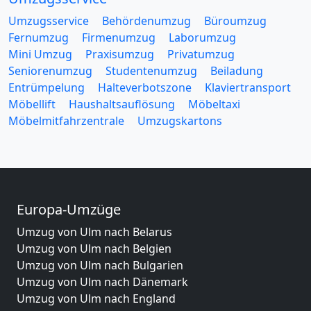
Umzugsservice
Behördenumzug
Büroumzug
Fernumzug
Firmenumzug
Laborumzug
Mini Umzug
Praxisumzug
Privatumzug
Seniorenumzug
Studentenumzug
Beiladung
Entrümpelung
Halteverbotszone
Klaviertransport
Möbellift
Haushaltsauflösung
Möbeltaxi
Möbelmitfahrzentrale
Umzugskartons
Europa-Umzüge
Umzug von Ulm nach Belarus
Umzug von Ulm nach Belgien
Umzug von Ulm nach Bulgarien
Umzug von Ulm nach Dänemark
Umzug von Ulm nach England