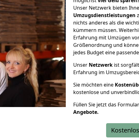
möglichst
viel Geld sparen
Unser Netzwerk bieten Ihn
Umzugsdienstleistungen
z
nichts anderes als die wic
kümmern müssen. Weiterhin
Erfahrung mit Umzügen von
Größenordnung und können 
jedes Budget eine passende
Unser
Netzwerk
ist sorgfäl
Erfahrung im Umzugsberei
Sie möchten eine
Kostenüb
kostenlose und unverbindli
Füllen Sie jetzt das Formula
Angebote.
Kostenlos