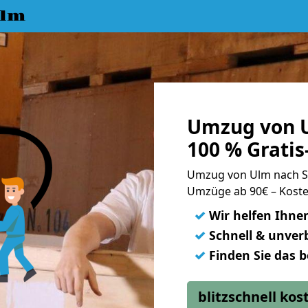
Ulm
Umzug von U
100 % Grati
Umzug von Ulm nach 
Umzüge ab 90€ – Koste
✓
Wir helfen Ihne
✓
Schnell & unverb
✓
Finden Sie das 
blitzschnell ko