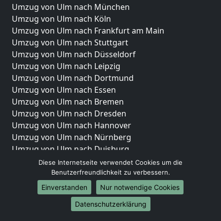
Umzug von Ulm nach München
Umzug von Ulm nach Köln
Umzug von Ulm nach Frankfurt am Main
Umzug von Ulm nach Stuttgart
Umzug von Ulm nach Düsseldorf
Umzug von Ulm nach Leipzig
Umzug von Ulm nach Dortmund
Umzug von Ulm nach Essen
Umzug von Ulm nach Bremen
Umzug von Ulm nach Dresden
Umzug von Ulm nach Hannover
Umzug von Ulm nach Nürnberg
Umzug von Ulm nach Duisburg
Umzug von Ulm nach Bochum
Diese Internetseite verwendet Cookies um die
Umzug von Ulm nach Wuppertal
Benutzerfreundlichkeit zu verbessern.
Umzug von Ulm nach Bielefeld
Einverstanden
Nur notwendige Cookies
Umzug von Ulm nach Bonn
Datenschutzerklärung
Umzug von Ulm nach Münster