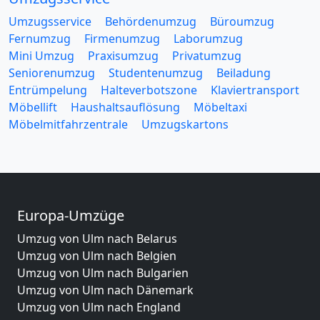
Umzugsservice
Behördenumzug
Büroumzug
Fernumzug
Firmenumzug
Laborumzug
Mini Umzug
Praxisumzug
Privatumzug
Seniorenumzug
Studentenumzug
Beiladung
Entrümpelung
Halteverbotszone
Klaviertransport
Möbellift
Haushaltsauflösung
Möbeltaxi
Möbelmitfahrzentrale
Umzugskartons
Europa-Umzüge
Umzug von Ulm nach Belarus
Umzug von Ulm nach Belgien
Umzug von Ulm nach Bulgarien
Umzug von Ulm nach Dänemark
Umzug von Ulm nach England