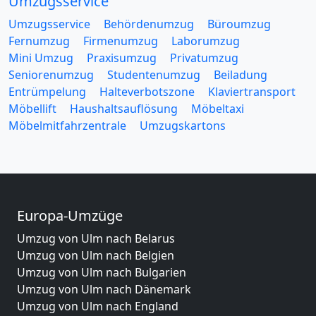
Umzugsservice
Umzugsservice
Behördenumzug
Büroumzug
Fernumzug
Firmenumzug
Laborumzug
Mini Umzug
Praxisumzug
Privatumzug
Seniorenumzug
Studentenumzug
Beiladung
Entrümpelung
Halteverbotszone
Klaviertransport
Möbellift
Haushaltsauflösung
Möbeltaxi
Möbelmitfahrzentrale
Umzugskartons
Europa-Umzüge
Umzug von Ulm nach Belarus
Umzug von Ulm nach Belgien
Umzug von Ulm nach Bulgarien
Umzug von Ulm nach Dänemark
Umzug von Ulm nach England