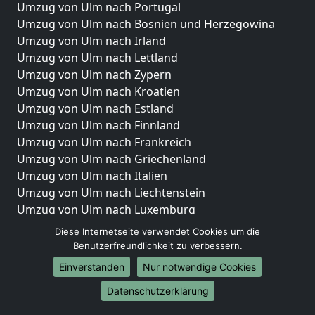
Umzug von Ulm nach Portugal
Umzug von Ulm nach Bosnien und Herzegowina
Umzug von Ulm nach Irland
Umzug von Ulm nach Lettland
Umzug von Ulm nach Zypern
Umzug von Ulm nach Kroatien
Umzug von Ulm nach Estland
Umzug von Ulm nach Finnland
Umzug von Ulm nach Frankreich
Umzug von Ulm nach Griechenland
Umzug von Ulm nach Italien
Umzug von Ulm nach Liechtenstein
Umzug von Ulm nach Luxemburg
Umzug von Ulm nach Niederlande
Diese Internetseite verwendet Cookies um die
Umzug von Ulm nach Norwegen
Benutzerfreundlichkeit zu verbessern.
Einverstanden
Nur notwendige Cookies
Umzüge-Deutschlandweit
Datenschutzerklärung
Umzug von Ulm nach Berlin
Umzug von Ulm nach Hamburg