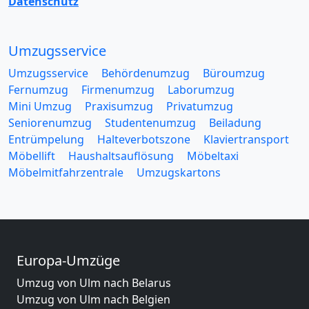
Datenschutz
Umzugsservice
Umzugsservice
Behördenumzug
Büroumzug
Fernumzug
Firmenumzug
Laborumzug
Mini Umzug
Praxisumzug
Privatumzug
Seniorenumzug
Studentenumzug
Beiladung
Entrümpelung
Halteverbotszone
Klaviertransport
Möbellift
Haushaltsauflösung
Möbeltaxi
Möbelmitfahrzentrale
Umzugskartons
Europa-Umzüge
Umzug von Ulm nach Belarus
Umzug von Ulm nach Belgien