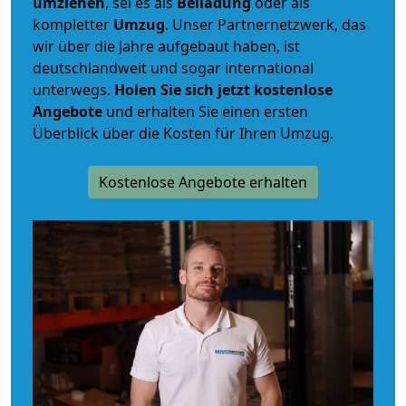
umziehen
, sei es als
Beiladung
oder als
kompletter
Umzug
. Unser Partnernetzwerk, das
wir über die Jahre aufgebaut haben, ist
deutschlandweit und sogar international
unterwegs.
Holen Sie sich jetzt kostenlose
Angebote
und erhalten Sie einen ersten
Überblick über die Kosten für Ihren Umzug.
Kostenlose Angebote erhalten