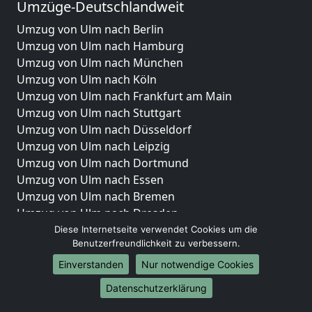
Umzüge-Deutschlandweit
Umzug von Ulm nach Berlin
Umzug von Ulm nach Hamburg
Umzug von Ulm nach München
Umzug von Ulm nach Köln
Umzug von Ulm nach Frankfurt am Main
Umzug von Ulm nach Stuttgart
Umzug von Ulm nach Düsseldorf
Umzug von Ulm nach Leipzig
Umzug von Ulm nach Dortmund
Umzug von Ulm nach Essen
Umzug von Ulm nach Bremen
Umzug von Ulm nach Dresden
Umzug von Ulm nach Hannover
Diese Internetseite verwendet Cookies um die
Benutzerfreundlichkeit zu verbessern.
Umzug von Ulm nach Nürnberg
Umzug von Ulm nach Duisburg
Einverstanden
Nur notwendige Cookies
Umzug von Ulm nach Bochum
Datenschutzerklärung
Umzug von Ulm nach Wuppertal