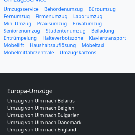
Umzugsservice
Behördenumzug
Büroumzug
Fernumzug
Firmenumzug
Laborumzug
Mini Umzug
Praxisumzug
Privatumzug
Seniorenumzug
Studentenumzug
Beiladung
Entrümpelung
Halteverbotszone
Klaviertransport
Möbellift
Haushaltsauflösung
Möbeltaxi
Möbelmitfahrzentrale
Umzugskartons
Europa-Umzüge
Umzug von Ulm nach Belarus
Umzug von Ulm nach Belgien
Umzug von Ulm nach Bulgarien
Umzug von Ulm nach Dänemark
Umzug von Ulm nach England