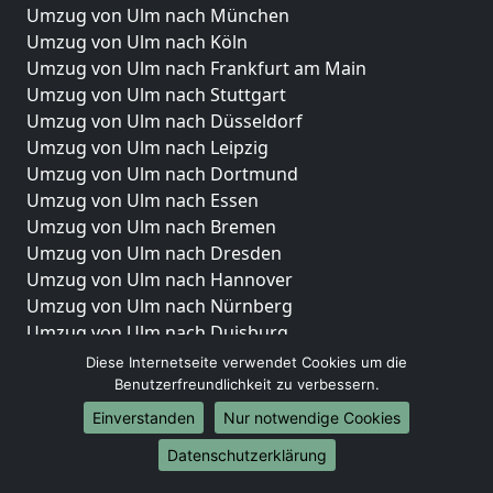
Umzug von Ulm nach München
Umzug von Ulm nach Köln
Umzug von Ulm nach Frankfurt am Main
Umzug von Ulm nach Stuttgart
Umzug von Ulm nach Düsseldorf
Umzug von Ulm nach Leipzig
Umzug von Ulm nach Dortmund
Umzug von Ulm nach Essen
Umzug von Ulm nach Bremen
Umzug von Ulm nach Dresden
Umzug von Ulm nach Hannover
Umzug von Ulm nach Nürnberg
Umzug von Ulm nach Duisburg
Umzug von Ulm nach Bochum
Diese Internetseite verwendet Cookies um die
Umzug von Ulm nach Wuppertal
Benutzerfreundlichkeit zu verbessern.
Umzug von Ulm nach Bielefeld
Einverstanden
Nur notwendige Cookies
Umzug von Ulm nach Bonn
Datenschutzerklärung
Umzug von Ulm nach Münster