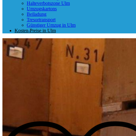
Halteverbotszone Ulm
Umzugskartons
Beiladung
Tresortransport
Günstiger Umzug in Ulm
Kosten-Preise in Ulm