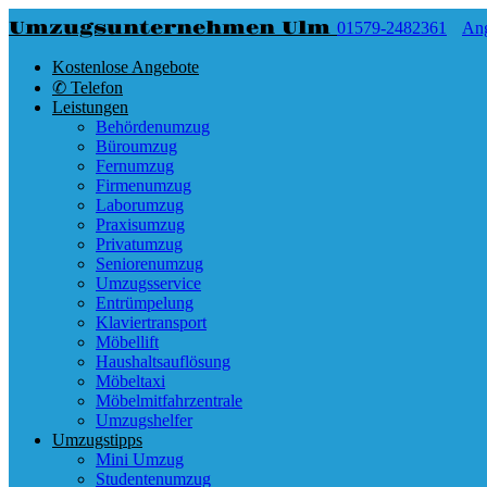
Umzugsunternehmen Ulm
01579-2482361
An
Kostenlose Angebote
✆ Telefon
Leistungen
Behördenumzug
Büroumzug
Fernumzug
Firmenumzug
Laborumzug
Praxisumzug
Privatumzug
Seniorenumzug
Umzugsservice
Entrümpelung
Klaviertransport
Möbellift
Haushaltsauflösung
Möbeltaxi
Möbelmitfahrzentrale
Umzugshelfer
Umzugstipps
Mini Umzug
Studentenumzug