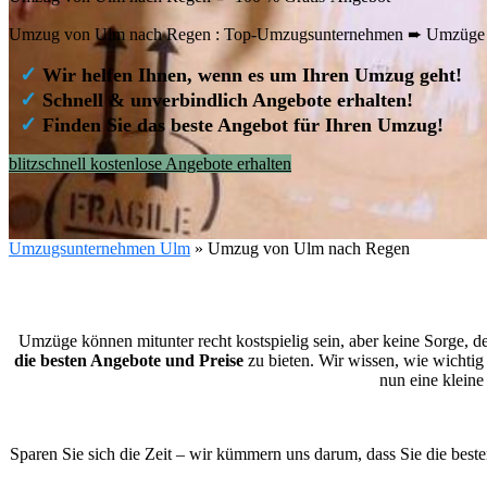
Umzug von Ulm nach Regen : Top-Umzugsunternehmen ➨ Umzüge ab
✓
Wir helfen Ihnen, wenn es um Ihren Umzug geht!
✓
Schnell & unverbindlich Angebote erhalten!
✓
Finden Sie das beste Angebot für Ihren Umzug!
blitzschnell kostenlose Angebote erhalten
Umzugsunternehmen Ulm
»
Umzug von Ulm nach Regen
Umzüge können mitunter recht kostspielig sein, aber keine Sorge, d
die besten Angebote und Preise
zu bieten. Wir wissen, wie wichtig
nun eine klein
Sparen Sie sich die Zeit – wir kümmern uns darum, dass Sie die bes