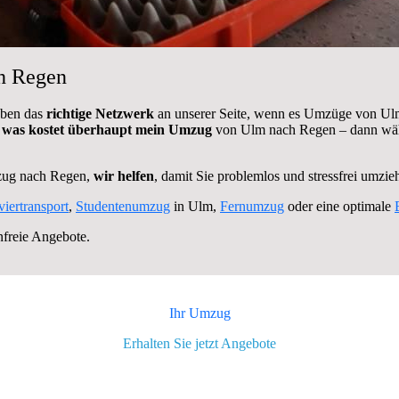
h Regen
aben das
richtige Netzwerk
an unserer Seite, wenn es Umzüge von Ulm
,
was kostet überhaupt mein Umzug
von Ulm nach Regen – dann wähle
zug nach Regen,
wir helfen
, damit Sie problemlos und stressfrei umzi
viertransport
,
Studentenumzug
in Ulm,
Fernumzug
oder eine optimale
nfreie Angebote.
Ihr Umzug
Erhalten Sie jetzt Angebote