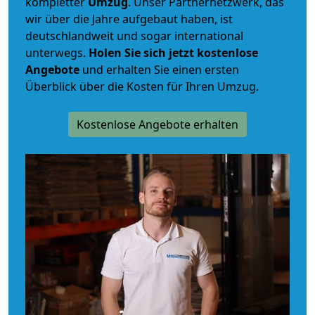
kompletter
Umzug
. Unser Partnernetzwerk, das
wir über die Jahre aufgebaut haben, ist
deutschlandweit und sogar international
unterwegs.
Holen Sie sich jetzt kostenlose
Angebote
und erhalten Sie einen ersten
Überblick über die Kosten für Ihren Umzug.
Kostenlose Angebote erhalten