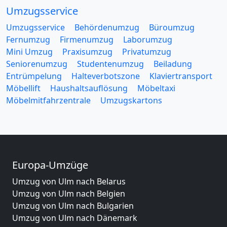
Umzugsservice
Umzugsservice
Behördenumzug
Büroumzug
Fernumzug
Firmenumzug
Laborumzug
Mini Umzug
Praxisumzug
Privatumzug
Seniorenumzug
Studentenumzug
Beiladung
Entrümpelung
Halteverbotszone
Klaviertransport
Möbellift
Haushaltsauflösung
Möbeltaxi
Möbelmitfahrzentrale
Umzugskartons
Europa-Umzüge
Umzug von Ulm nach Belarus
Umzug von Ulm nach Belgien
Umzug von Ulm nach Bulgarien
Umzug von Ulm nach Dänemark