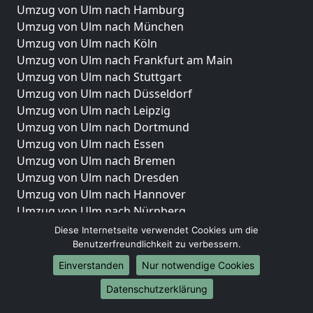
Umzug von Ulm nach Hamburg
Umzug von Ulm nach München
Umzug von Ulm nach Köln
Umzug von Ulm nach Frankfurt am Main
Umzug von Ulm nach Stuttgart
Umzug von Ulm nach Düsseldorf
Umzug von Ulm nach Leipzig
Umzug von Ulm nach Dortmund
Umzug von Ulm nach Essen
Umzug von Ulm nach Bremen
Umzug von Ulm nach Dresden
Umzug von Ulm nach Hannover
Umzug von Ulm nach Nürnberg
Umzug von Ulm nach Duisburg
Diese Internetseite verwendet Cookies um die
Umzug von Ulm nach Bochum
Benutzerfreundlichkeit zu verbessern.
Umzug von Ulm nach Wuppertal
Einverstanden
Nur notwendige Cookies
Umzug von Ulm nach Bielefeld
Datenschutzerklärung
Umzug von Ulm nach Bonn
Umzug von Ulm nach Münster