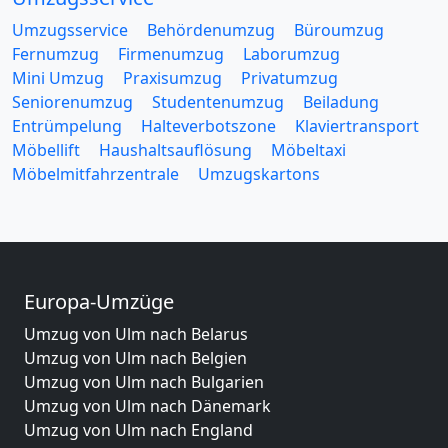
Umzugsservice
Behördenumzug
Büroumzug
Fernumzug
Firmenumzug
Laborumzug
Mini Umzug
Praxisumzug
Privatumzug
Seniorenumzug
Studentenumzug
Beiladung
Entrümpelung
Halteverbotszone
Klaviertransport
Möbellift
Haushaltsauflösung
Möbeltaxi
Möbelmitfahrzentrale
Umzugskartons
Europa-Umzüge
Umzug von Ulm nach Belarus
Umzug von Ulm nach Belgien
Umzug von Ulm nach Bulgarien
Umzug von Ulm nach Dänemark
Umzug von Ulm nach England