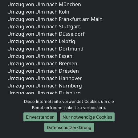
Umzug von Ulm nach München
Umzug von Ulm nach Köln
Umzug von Ulm nach Frankfurt am Main
Umzug von Ulm nach Stuttgart
Umzug von Ulm nach Düsseldorf
Umzug von Ulm nach Leipzig
Umzug von Ulm nach Dortmund
Umzug von Ulm nach Essen
Umzug von Ulm nach Bremen
Umzug von Ulm nach Dresden
Umzug von Ulm nach Hannover
Umzug von Ulm nach Nürnberg
Umzug von Ulm nach Duisburg
Umzug von Ulm nach Bochum
Diese Internetseite verwendet Cookies um die
Umzug von Ulm nach Wuppertal
Benutzerfreundlichkeit zu verbessern.
Umzug von Ulm nach Bielefeld
Einverstanden
Nur notwendige Cookies
Umzug von Ulm nach Bonn
Datenschutzerklärung
Umzug von Ulm nach Münster