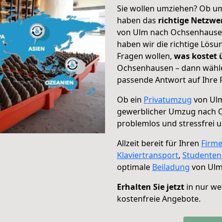
Sie wollen umziehen? Ob um
haben das
richtige Netzw
von Ulm nach Ochsenhausen 
haben wir die richtige Lösu
Fragen wollen,
was kostet
Ochsenhausen – dann wählen
passende Antwort auf Ihre 
Ob ein
Privatumzug
von Ulm
gewerblicher Umzug nach 
problemlos und stressfrei 
Allzeit bereit für Ihren
Firm
Klaviertransport
,
Studente
optimale
Beiladung
von Ulm
Erhalten Sie jetzt
in nur we
kostenfreie Angebote.