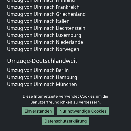
Umzug von Ulm nach Frankreich
Umzug von Ulm nach Griechenland
Umzug von Ulm nach Italien
Umzug von Ulm nach Liechtenstein
Umzug von Ulm nach Luxemburg
Umzug von Ulm nach Niederlande
Umzug von Ulm nach Norwegen
Umzüge-Deutschlandweit
Umzug von Ulm nach Berlin
Umzug von Ulm nach Hamburg
Umzug von Ulm nach München
Umzug von Ulm nach Köln
Diese Internetseite verwendet Cookies um die
Umzug von Ulm nach Frankfurt am Main
Benutzerfreundlichkeit zu verbessern.
Umzug von Ulm nach Stuttgart
Einverstanden
Nur notwendige Cookies
Umzug von Ulm nach Düsseldorf
Umzug von Ulm nach Leipzig
Datenschutzerklärung
Umzug von Ulm nach Dortmund