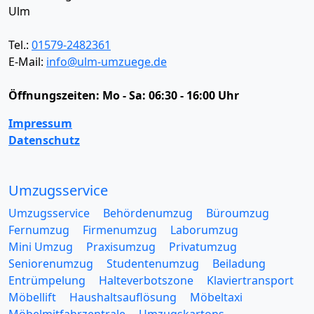
Ulm
Tel.:
01579-2482361
E-Mail:
info@ulm-umzuege.de
Öffnungszeiten:
Mo - Sa: 06:30 - 16:00 Uhr
Impressum
Datenschutz
Umzugsservice
Umzugsservice
Behördenumzug
Büroumzug
Fernumzug
Firmenumzug
Laborumzug
Mini Umzug
Praxisumzug
Privatumzug
Seniorenumzug
Studentenumzug
Beiladung
Entrümpelung
Halteverbotszone
Klaviertransport
Möbellift
Haushaltsauflösung
Möbeltaxi
Möbelmitfahrzentrale
Umzugskartons