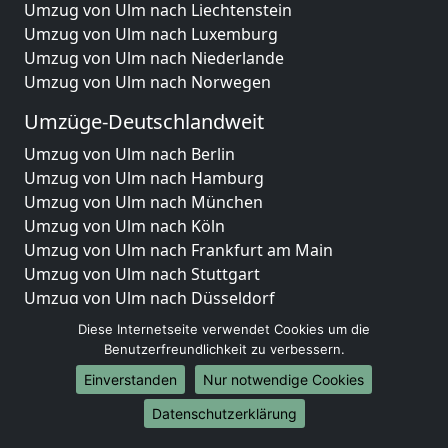
Umzug von Ulm nach Liechtenstein
Umzug von Ulm nach Luxemburg
Umzug von Ulm nach Niederlande
Umzug von Ulm nach Norwegen
Umzüge-Deutschlandweit
Umzug von Ulm nach Berlin
Umzug von Ulm nach Hamburg
Umzug von Ulm nach München
Umzug von Ulm nach Köln
Umzug von Ulm nach Frankfurt am Main
Umzug von Ulm nach Stuttgart
Umzug von Ulm nach Düsseldorf
Umzug von Ulm nach Leipzig
Diese Internetseite verwendet Cookies um die
Umzug von Ulm nach Dortmund
Benutzerfreundlichkeit zu verbessern.
Umzug von Ulm nach Essen
Einverstanden
Nur notwendige Cookies
Umzug von Ulm nach Bremen
Datenschutzerklärung
Umzug von Ulm nach Dresden
Umzug von Ulm nach Hannover