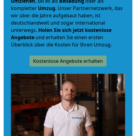
umziehen
, sei es als
Beiladung
oder als
kompletter
Umzug
. Unser Partnernetzwerk, das
wir über die Jahre aufgebaut haben, ist
deutschlandweit und sogar international
unterwegs.
Holen Sie sich jetzt kostenlose
Angebote
und erhalten Sie einen ersten
Überblick über die Kosten für Ihren Umzug.
Kostenlose Angebote erhalten