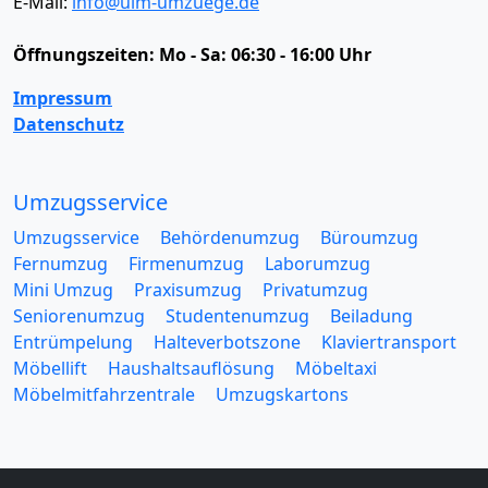
E-Mail:
info@ulm-umzuege.de
Öffnungszeiten:
Mo - Sa: 06:30 - 16:00 Uhr
Impressum
Datenschutz
Umzugsservice
Umzugsservice
Behördenumzug
Büroumzug
Fernumzug
Firmenumzug
Laborumzug
Mini Umzug
Praxisumzug
Privatumzug
Seniorenumzug
Studentenumzug
Beiladung
Entrümpelung
Halteverbotszone
Klaviertransport
Möbellift
Haushaltsauflösung
Möbeltaxi
Möbelmitfahrzentrale
Umzugskartons