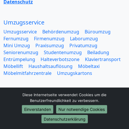
Datenschutz
Umzugsservice
Umzugsservice
Behördenumzug
Büroumzug
Fernumzug
Firmenumzug
Laborumzug
Mini Umzug
Praxisumzug
Privatumzug
Seniorenumzug
Studentenumzug
Beiladung
Entrümpelung
Halteverbotszone
Klaviertransport
Möbellift
Haushaltsauflösung
Möbeltaxi
Möbelmitfahrzentrale
Umzugskartons
Diese Internetseite verwendet Cookies um die
Benutzerfreundlichkeit zu verbessern.
Europa-Umzüge
Einverstanden
Nur notwendige Cookies
Umzug von Ulm nach Belarus
Datenschutzerklärung
Umzug von Ulm nach Belgien