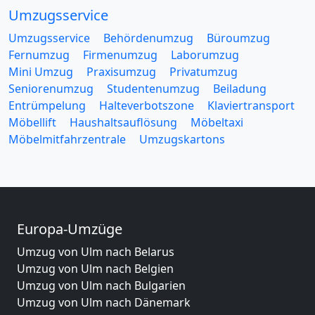
Umzugsservice
Umzugsservice
Behördenumzug
Büroumzug
Fernumzug
Firmenumzug
Laborumzug
Mini Umzug
Praxisumzug
Privatumzug
Seniorenumzug
Studentenumzug
Beiladung
Entrümpelung
Halteverbotszone
Klaviertransport
Möbellift
Haushaltsauflösung
Möbeltaxi
Möbelmitfahrzentrale
Umzugskartons
Europa-Umzüge
Umzug von Ulm nach Belarus
Umzug von Ulm nach Belgien
Umzug von Ulm nach Bulgarien
Umzug von Ulm nach Dänemark