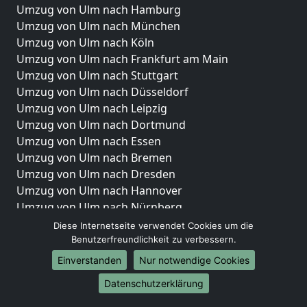
Umzug von Ulm nach Hamburg
Umzug von Ulm nach München
Umzug von Ulm nach Köln
Umzug von Ulm nach Frankfurt am Main
Umzug von Ulm nach Stuttgart
Umzug von Ulm nach Düsseldorf
Umzug von Ulm nach Leipzig
Umzug von Ulm nach Dortmund
Umzug von Ulm nach Essen
Umzug von Ulm nach Bremen
Umzug von Ulm nach Dresden
Umzug von Ulm nach Hannover
Umzug von Ulm nach Nürnberg
Umzug von Ulm nach Duisburg
Diese Internetseite verwendet Cookies um die
Umzug von Ulm nach Bochum
Benutzerfreundlichkeit zu verbessern.
Umzug von Ulm nach Wuppertal
Einverstanden
Nur notwendige Cookies
Umzug von Ulm nach Bielefeld
Datenschutzerklärung
Umzug von Ulm nach Bonn
Umzug von Ulm nach Münster