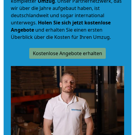
kompletter
Umzug
. Unser Partnernetzwerk, das
wir über die Jahre aufgebaut haben, ist
deutschlandweit und sogar international
unterwegs.
Holen Sie sich jetzt kostenlose
Angebote
und erhalten Sie einen ersten
Überblick über die Kosten für Ihren Umzug.
Kostenlose Angebote erhalten