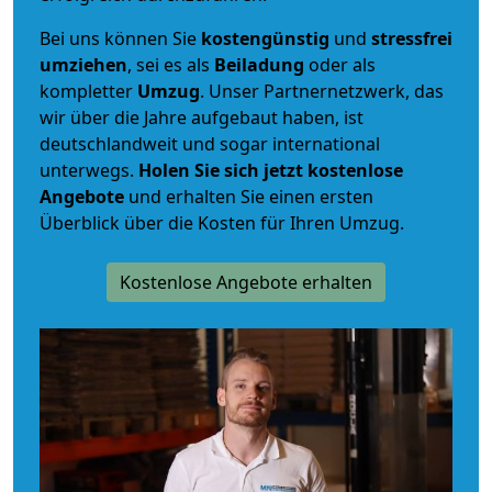
Bei uns können Sie
kostengünstig
und
stressfrei
umziehen
, sei es als
Beiladung
oder als
kompletter
Umzug
. Unser Partnernetzwerk, das
wir über die Jahre aufgebaut haben, ist
deutschlandweit und sogar international
unterwegs.
Holen Sie sich jetzt kostenlose
Angebote
und erhalten Sie einen ersten
Überblick über die Kosten für Ihren Umzug.
Kostenlose Angebote erhalten