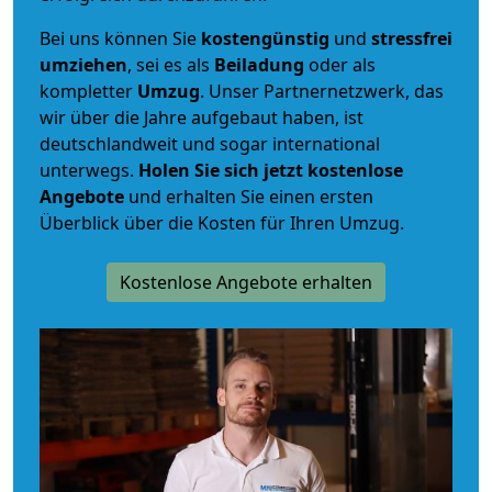
Bei uns können Sie
kostengünstig
und
stressfrei
umziehen
, sei es als
Beiladung
oder als
kompletter
Umzug
. Unser Partnernetzwerk, das
wir über die Jahre aufgebaut haben, ist
deutschlandweit und sogar international
unterwegs.
Holen Sie sich jetzt kostenlose
Angebote
und erhalten Sie einen ersten
Überblick über die Kosten für Ihren Umzug.
Kostenlose Angebote erhalten