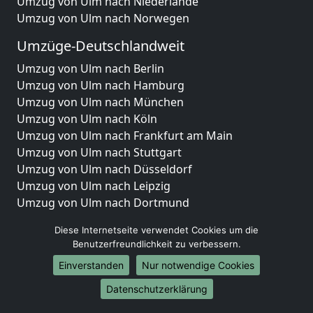
Umzug von Ulm nach Niederlande
Umzug von Ulm nach Norwegen
Umzüge-Deutschlandweit
Umzug von Ulm nach Berlin
Umzug von Ulm nach Hamburg
Umzug von Ulm nach München
Umzug von Ulm nach Köln
Umzug von Ulm nach Frankfurt am Main
Umzug von Ulm nach Stuttgart
Umzug von Ulm nach Düsseldorf
Umzug von Ulm nach Leipzig
Umzug von Ulm nach Dortmund
Umzug von Ulm nach Essen
Diese Internetseite verwendet Cookies um die
Umzug von Ulm nach Bremen
Benutzerfreundlichkeit zu verbessern.
Umzug von Ulm nach Dresden
Einverstanden
Nur notwendige Cookies
Umzug von Ulm nach Hannover
Umzug von Ulm nach Nürnberg
Datenschutzerklärung
Umzug von Ulm nach Duisburg