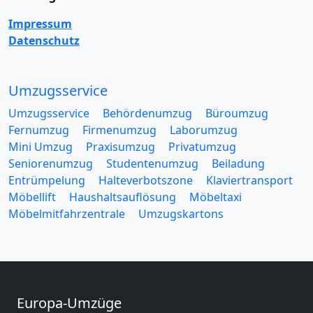
Impressum
Datenschutz
Umzugsservice
Umzugsservice
Behördenumzug
Büroumzug
Fernumzug
Firmenumzug
Laborumzug
Mini Umzug
Praxisumzug
Privatumzug
Seniorenumzug
Studentenumzug
Beiladung
Entrümpelung
Halteverbotszone
Klaviertransport
Möbellift
Haushaltsauflösung
Möbeltaxi
Möbelmitfahrzentrale
Umzugskartons
Europa-Umzüge