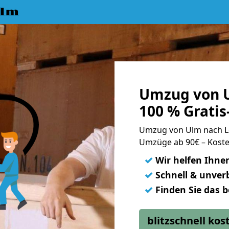
Ulm
Umzug von U
100 % Grati
Umzug von Ulm nach L
Umzüge ab 90€ – Koste
✓
Wir helfen Ihne
✓
Schnell & unverb
✓
Finden Sie das 
blitzschnell ko