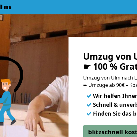
Ulm
Umzug von U
☛ 100 % Gra
Umzug von Ulm nach 
➨ Umzüge ab 90€ – Kos
✓
Wir helfen Ihne
✓
Schnell & unverb
✓
Finden Sie das 
blitzschnell ko