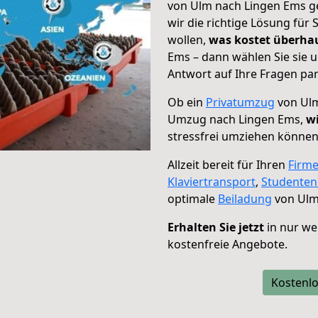
von Ulm nach Lingen Ems ge
wir die richtige Lösung für
wollen,
was kostet überh
Ems – dann wählen Sie sie 
Antwort auf Ihre Fragen par
Ob ein
Privatumzug
von Ulm
Umzug nach Lingen Ems,
wi
stressfrei umziehen können
Allzeit bereit für Ihren
Firm
Klaviertransport
,
Studente
optimale
Beiladung
von Ulm
Erhalten Sie jetzt
in nur we
kostenfreie Angebote.
Kostenlo