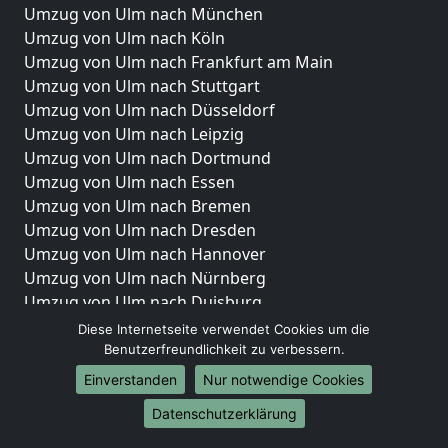
Umzug von Ulm nach München
Umzug von Ulm nach Köln
Umzug von Ulm nach Frankfurt am Main
Umzug von Ulm nach Stuttgart
Umzug von Ulm nach Düsseldorf
Umzug von Ulm nach Leipzig
Umzug von Ulm nach Dortmund
Umzug von Ulm nach Essen
Umzug von Ulm nach Bremen
Umzug von Ulm nach Dresden
Umzug von Ulm nach Hannover
Umzug von Ulm nach Nürnberg
Umzug von Ulm nach Duisburg
Umzug von Ulm nach Bochum
Diese Internetseite verwendet Cookies um die
Umzug von Ulm nach Wuppertal
Benutzerfreundlichkeit zu verbessern.
Umzug von Ulm nach Bielefeld
Einverstanden
Nur notwendige Cookies
Umzug von Ulm nach Bonn
Datenschutzerklärung
Umzug von Ulm nach Münster