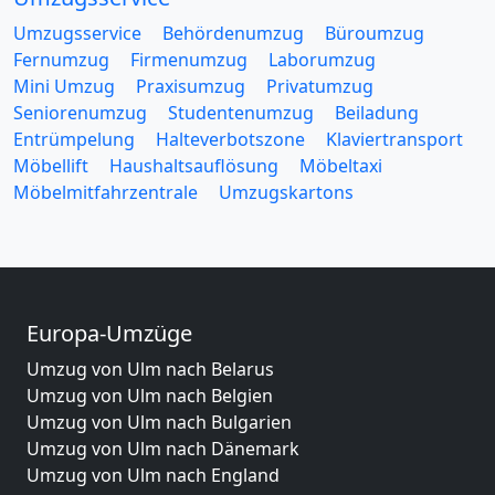
Umzugsservice
Behördenumzug
Büroumzug
Fernumzug
Firmenumzug
Laborumzug
Mini Umzug
Praxisumzug
Privatumzug
Seniorenumzug
Studentenumzug
Beiladung
Entrümpelung
Halteverbotszone
Klaviertransport
Möbellift
Haushaltsauflösung
Möbeltaxi
Möbelmitfahrzentrale
Umzugskartons
Europa-Umzüge
Umzug von Ulm nach Belarus
Umzug von Ulm nach Belgien
Umzug von Ulm nach Bulgarien
Umzug von Ulm nach Dänemark
Umzug von Ulm nach England