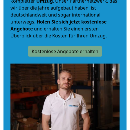
kompletter
Umzug
. Unser Partnernetzwerk, das
wir über die Jahre aufgebaut haben, ist
deutschlandweit und sogar international
unterwegs.
Holen Sie sich jetzt kostenlose
Angebote
und erhalten Sie einen ersten
Überblick über die Kosten für Ihren Umzug.
Kostenlose Angebote erhalten