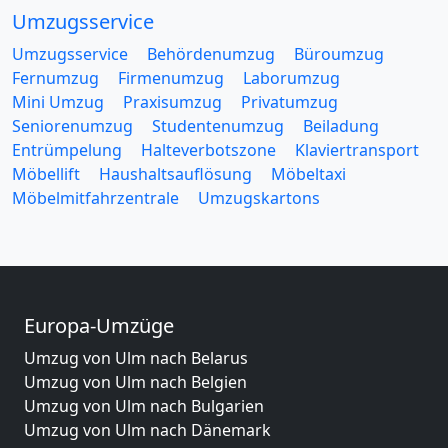
Umzugsservice
Umzugsservice
Behördenumzug
Büroumzug
Fernumzug
Firmenumzug
Laborumzug
Mini Umzug
Praxisumzug
Privatumzug
Seniorenumzug
Studentenumzug
Beiladung
Entrümpelung
Halteverbotszone
Klaviertransport
Möbellift
Haushaltsauflösung
Möbeltaxi
Möbelmitfahrzentrale
Umzugskartons
Europa-Umzüge
Umzug von Ulm nach Belarus
Umzug von Ulm nach Belgien
Umzug von Ulm nach Bulgarien
Umzug von Ulm nach Dänemark