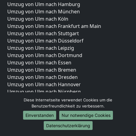
Umzug von Ulm nach Hamburg
Umzug von Ulm nach München
Umzug von Ulm nach Köln
Umzug von Ulm nach Frankfurt am Main
Umzug von Ulm nach Stuttgart
Umzug von Ulm nach Düsseldorf
Umzug von Ulm nach Leipzig
Umzug von Ulm nach Dortmund
Umzug von Ulm nach Essen
Umzug von Ulm nach Bremen
Umzug von Ulm nach Dresden
Umzug von Ulm nach Hannover
Umzug von Ulm nach Nürnberg
Umzug von Ulm nach Duisburg
Diese Internetseite verwendet Cookies um die
Umzug von Ulm nach Bochum
Benutzerfreundlichkeit zu verbessern.
Umzug von Ulm nach Wuppertal
Einverstanden
Nur notwendige Cookies
Umzug von Ulm nach Bielefeld
Datenschutzerklärung
Umzug von Ulm nach Bonn
Umzug von Ulm nach Münster