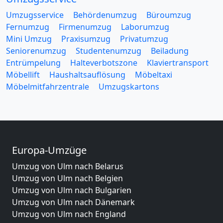
Umzugsservice
Behördenumzug
Büroumzug
Fernumzug
Firmenumzug
Laborumzug
Mini Umzug
Praxisumzug
Privatumzug
Seniorenumzug
Studentenumzug
Beiladung
Entrümpelung
Halteverbotszone
Klaviertransport
Möbellift
Haushaltsauflösung
Möbeltaxi
Möbelmitfahrzentrale
Umzugskartons
Europa-Umzüge
Umzug von Ulm nach Belarus
Umzug von Ulm nach Belgien
Umzug von Ulm nach Bulgarien
Umzug von Ulm nach Dänemark
Umzug von Ulm nach England