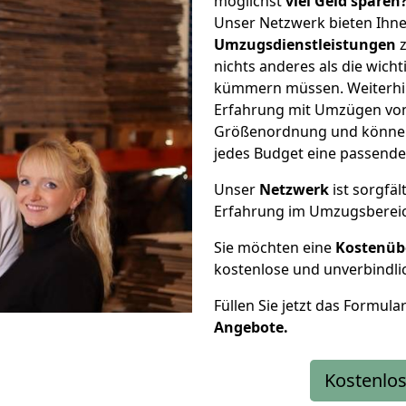
möglichst
viel Geld sparen
Unser Netzwerk bieten Ihn
Umzugsdienstleistungen
z
nichts anderes als die wic
kümmern müssen. Weiterhin
Erfahrung mit Umzügen von
Größenordnung und können 
jedes Budget eine passende
Unser
Netzwerk
ist sorgfäl
Erfahrung im Umzugsberei
Sie möchten eine
Kostenüb
kostenlose und unverbindli
Füllen Sie jetzt das Formula
Angebote.
Kostenlos