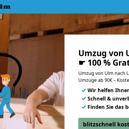
Ulm
Umzug von 
☛ 100 % Gra
Umzug von Ulm nach 
Umzüge ab 90€ – Koste
✓
Wir helfen Ihne
✓
Schnell & unverb
✓
Finden Sie das 
blitzschnell ko