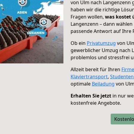
von Ulm nach Langenzenn ge
haben wir die richtige Lösu
Fragen wollen,
was kostet
Langenzenn – dann wählen S
passende Antwort auf Ihre 
Ob ein
Privatumzug
von Ulm
gewerblicher Umzug nach 
problemlos und stressfrei 
Allzeit bereit für Ihren
Firm
Klaviertransport
,
Studente
optimale
Beiladung
von Ulm
Erhalten Sie jetzt
in nur we
kostenfreie Angebote.
Kostenlo