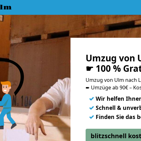
Ulm
Umzug von 
☛ 100 % Gra
Umzug von Ulm nach 
➨ Umzüge ab 90€ – Kos
✓
Wir helfen Ihne
✓
Schnell & unverb
✓
Finden Sie das 
blitzschnell ko