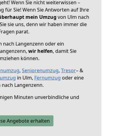
ht! Wenn Sie nicht weiterwissen –
ng für Sie! Wenn Sie Antworten auf Ihre
 überhaupt mein Umzug
von Ulm nach
ie sie uns, denn wir haben immer die
Fragen parat.
 nach Langenzenn oder ein
Langenzenn,
wir helfen
, damit Sie
umziehen können.
enumzug
,
Seniorenumzug
,
Tresor
– &
numzug
in Ulm,
Fernumzug
oder eine
 nach Langenzenn.
nigen Minuten unverbindliche und
se Angebote erhalten