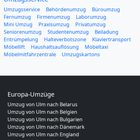
Umzugsservice
Behördenumzug
Büroumzug
Fernumzug
Firmenumzug
Laborumzug
Mini Umzug
Praxisumzug
Privatumzug
Seniorenumzug
Studentenumzug
Beiladung
Entrümpelung
Halteverbotszone
Klaviertransport
Möbellift
Haushaltsauflösung
Möbeltaxi
Möbelmitfahrzentrale
Umzugskartons
Europa-Umzüge
Umzug von Ulm nach Belarus
Umzug von Ulm nach Belgien
Umzug von Ulm nach Bulgarien
Umzug von Ulm nach Dänemark
Umzug von Ulm nach England