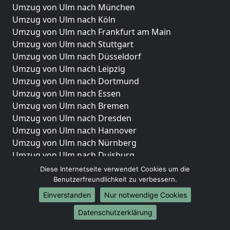
Umzug von Ulm nach München
Umzug von Ulm nach Köln
Umzug von Ulm nach Frankfurt am Main
Umzug von Ulm nach Stuttgart
Umzug von Ulm nach Düsseldorf
Umzug von Ulm nach Leipzig
Umzug von Ulm nach Dortmund
Umzug von Ulm nach Essen
Umzug von Ulm nach Bremen
Umzug von Ulm nach Dresden
Umzug von Ulm nach Hannover
Umzug von Ulm nach Nürnberg
Umzug von Ulm nach Duisburg
Umzug von Ulm nach Bochum
Diese Internetseite verwendet Cookies um die
Umzug von Ulm nach Wuppertal
Benutzerfreundlichkeit zu verbessern.
Umzug von Ulm nach Bielefeld
Einverstanden
Nur notwendige Cookies
Umzug von Ulm nach Bonn
Datenschutzerklärung
Umzug von Ulm nach Münster