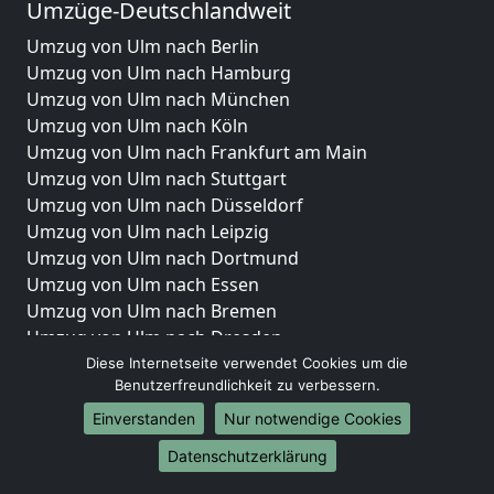
Umzüge-Deutschlandweit
Umzug von Ulm nach Berlin
Umzug von Ulm nach Hamburg
Umzug von Ulm nach München
Umzug von Ulm nach Köln
Umzug von Ulm nach Frankfurt am Main
Umzug von Ulm nach Stuttgart
Umzug von Ulm nach Düsseldorf
Umzug von Ulm nach Leipzig
Umzug von Ulm nach Dortmund
Umzug von Ulm nach Essen
Umzug von Ulm nach Bremen
Umzug von Ulm nach Dresden
Umzug von Ulm nach Hannover
Diese Internetseite verwendet Cookies um die
Benutzerfreundlichkeit zu verbessern.
Umzug von Ulm nach Nürnberg
Umzug von Ulm nach Duisburg
Einverstanden
Nur notwendige Cookies
Umzug von Ulm nach Bochum
Datenschutzerklärung
Umzug von Ulm nach Wuppertal