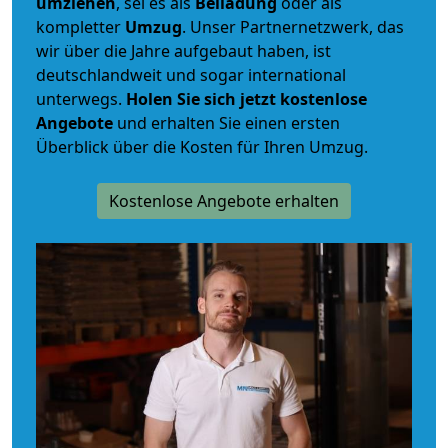
umziehen
, sei es als
Beiladung
oder als
kompletter
Umzug
. Unser Partnernetzwerk, das
wir über die Jahre aufgebaut haben, ist
deutschlandweit und sogar international
unterwegs.
Holen Sie sich jetzt kostenlose
Angebote
und erhalten Sie einen ersten
Überblick über die Kosten für Ihren Umzug.
Kostenlose Angebote erhalten