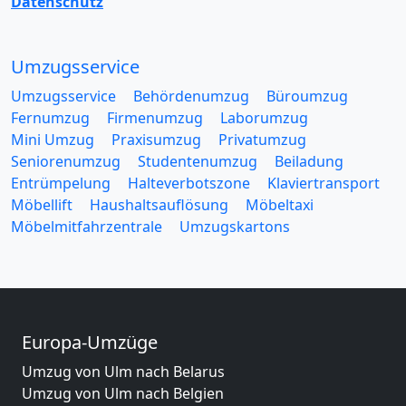
Datenschutz
Umzugsservice
Umzugsservice
Behördenumzug
Büroumzug
Fernumzug
Firmenumzug
Laborumzug
Mini Umzug
Praxisumzug
Privatumzug
Seniorenumzug
Studentenumzug
Beiladung
Entrümpelung
Halteverbotszone
Klaviertransport
Möbellift
Haushaltsauflösung
Möbeltaxi
Möbelmitfahrzentrale
Umzugskartons
Europa-Umzüge
Umzug von Ulm nach Belarus
Umzug von Ulm nach Belgien