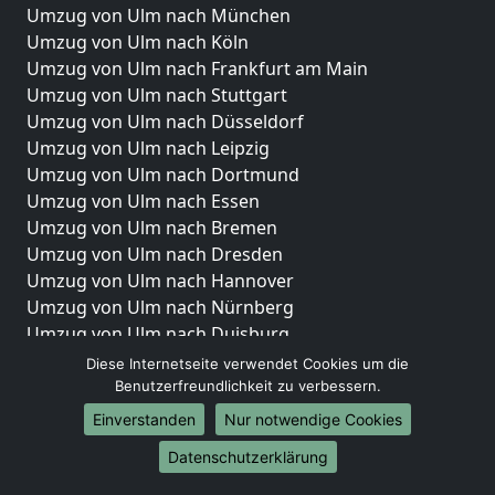
Umzug von Ulm nach München
Umzug von Ulm nach Köln
Umzug von Ulm nach Frankfurt am Main
Umzug von Ulm nach Stuttgart
Umzug von Ulm nach Düsseldorf
Umzug von Ulm nach Leipzig
Umzug von Ulm nach Dortmund
Umzug von Ulm nach Essen
Umzug von Ulm nach Bremen
Umzug von Ulm nach Dresden
Umzug von Ulm nach Hannover
Umzug von Ulm nach Nürnberg
Umzug von Ulm nach Duisburg
Umzug von Ulm nach Bochum
Diese Internetseite verwendet Cookies um die
Umzug von Ulm nach Wuppertal
Benutzerfreundlichkeit zu verbessern.
Umzug von Ulm nach Bielefeld
Einverstanden
Nur notwendige Cookies
Umzug von Ulm nach Bonn
Datenschutzerklärung
Umzug von Ulm nach Münster