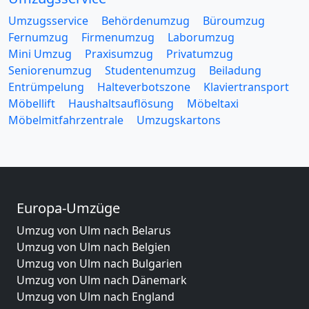
Umzugsservice
Behördenumzug
Büroumzug
Fernumzug
Firmenumzug
Laborumzug
Mini Umzug
Praxisumzug
Privatumzug
Seniorenumzug
Studentenumzug
Beiladung
Entrümpelung
Halteverbotszone
Klaviertransport
Möbellift
Haushaltsauflösung
Möbeltaxi
Möbelmitfahrzentrale
Umzugskartons
Europa-Umzüge
Umzug von Ulm nach Belarus
Umzug von Ulm nach Belgien
Umzug von Ulm nach Bulgarien
Umzug von Ulm nach Dänemark
Umzug von Ulm nach England