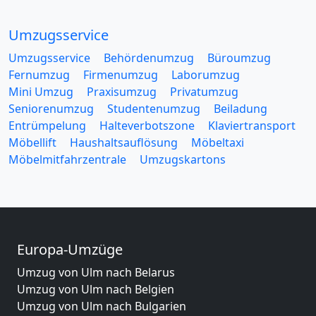
Umzugsservice
Umzugsservice
Behördenumzug
Büroumzug
Fernumzug
Firmenumzug
Laborumzug
Mini Umzug
Praxisumzug
Privatumzug
Seniorenumzug
Studentenumzug
Beiladung
Entrümpelung
Halteverbotszone
Klaviertransport
Möbellift
Haushaltsauflösung
Möbeltaxi
Möbelmitfahrzentrale
Umzugskartons
Europa-Umzüge
Umzug von Ulm nach Belarus
Umzug von Ulm nach Belgien
Umzug von Ulm nach Bulgarien