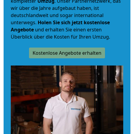
kompletter
Umzug
. Unser Partnernetzwerk, das
wir über die Jahre aufgebaut haben, ist
deutschlandweit und sogar international
unterwegs.
Holen Sie sich jetzt kostenlose
Angebote
und erhalten Sie einen ersten
Überblick über die Kosten für Ihren Umzug.
Kostenlose Angebote erhalten