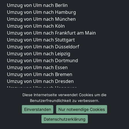
Umzug von Ulm nach Berlin
Umzug von Ulm nach Hamburg
Umzug von Ulm nach München
Umzug von Ulm nach Köln
Umzug von Ulm nach Frankfurt am Main
Umzug von Ulm nach Stuttgart
Umzug von Ulm nach Düsseldorf
Umzug von Ulm nach Leipzig
Umzug von Ulm nach Dortmund
Umzug von Ulm nach Essen
Umzug von Ulm nach Bremen
Umzug von Ulm nach Dresden
Umzug von Ulm nach Hannover
Umzug von Ulm nach Nürnberg
Diese Internetseite verwendet Cookies um die
Benutzerfreundlichkeit zu verbessern.
Umzug von Ulm nach Duisburg
Umzug von Ulm nach Bochum
Einverstanden
Nur notwendige Cookies
Umzug von Ulm nach Wuppertal
Datenschutzerklärung
Umzug von Ulm nach Bielefeld