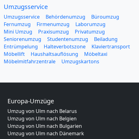
Umzugsservice
Umzugsservice
Behördenumzug
Büroumzug
Fernumzug
Firmenumzug
Laborumzug
Mini Umzug
Praxisumzug
Privatumzug
Seniorenumzug
Studentenumzug
Beiladung
Entrümpelung
Halteverbotszone
Klaviertransport
Möbellift
Haushaltsauflösung
Möbeltaxi
Möbelmitfahrzentrale
Umzugskartons
Europa-Umzüge
Umzug von Ulm nach Belarus
Umzug von Ulm nach Belgien
Umzug von Ulm nach Bulgarien
Umzug von Ulm nach Dänemark