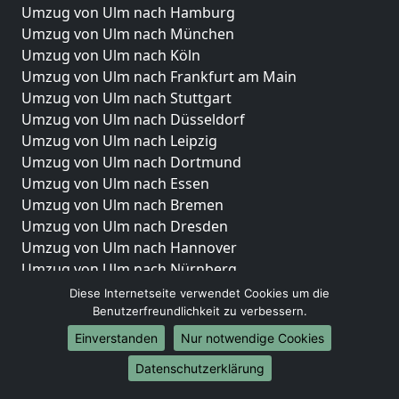
Umzug von Ulm nach Hamburg
Umzug von Ulm nach München
Umzug von Ulm nach Köln
Umzug von Ulm nach Frankfurt am Main
Umzug von Ulm nach Stuttgart
Umzug von Ulm nach Düsseldorf
Umzug von Ulm nach Leipzig
Umzug von Ulm nach Dortmund
Umzug von Ulm nach Essen
Umzug von Ulm nach Bremen
Umzug von Ulm nach Dresden
Umzug von Ulm nach Hannover
Umzug von Ulm nach Nürnberg
Umzug von Ulm nach Duisburg
Diese Internetseite verwendet Cookies um die
Umzug von Ulm nach Bochum
Benutzerfreundlichkeit zu verbessern.
Umzug von Ulm nach Wuppertal
Einverstanden
Nur notwendige Cookies
Umzug von Ulm nach Bielefeld
Datenschutzerklärung
Umzug von Ulm nach Bonn
Umzug von Ulm nach Münster