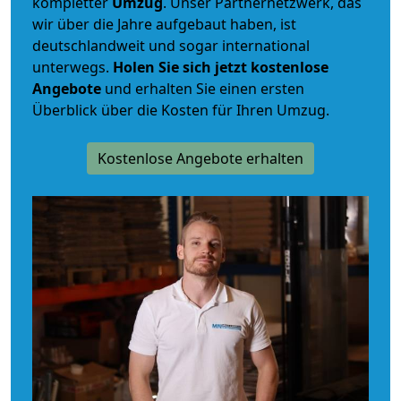
kompletter
Umzug
. Unser Partnernetzwerk, das
wir über die Jahre aufgebaut haben, ist
deutschlandweit und sogar international
unterwegs.
Holen Sie sich jetzt kostenlose
Angebote
und erhalten Sie einen ersten
Überblick über die Kosten für Ihren Umzug.
Kostenlose Angebote erhalten