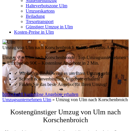
Studentenumzug
Halteverbotszone Ulm
Umzugskartons
Beiladung
Tresortransport
Günstiger Umzug in Ulm
Kosten-Preise in Ulm
Umzug von Ulm nach Korschenbroich ☛ 100 % Gratis-Angebot
Umzug von Ulm nach Korschenbroich : Top-Umzugsunternehmen
➨ Umzüge ab 90€ – Kostenlose Angebote in 2 Min.
✓
Wir helfen Ihnen, wenn es um Ihren Umzug geht!
✓
Schnell & unverbindlich Angebote erhalten!
✓
Finden Sie das beste Angebot für Ihren Umzug!
blitzschnell kostenlose Angebote erhalten
Umzugsunternehmen Ulm
»
Umzug von Ulm nach Korschenbroich
Kostengünstiger Umzug von Ulm nach
Korschenbroich