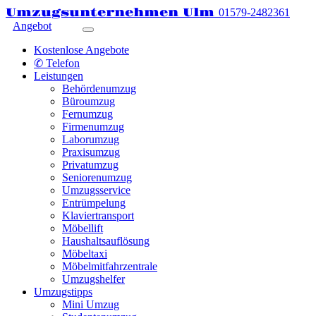
Umzugsunternehmen Ulm
01579-2482361
Angebot
Kostenlose Angebote
✆ Telefon
Leistungen
Behördenumzug
Büroumzug
Fernumzug
Firmenumzug
Laborumzug
Praxisumzug
Privatumzug
Seniorenumzug
Umzugsservice
Entrümpelung
Klaviertransport
Möbellift
Haushaltsauflösung
Möbeltaxi
Möbelmitfahrzentrale
Umzugshelfer
Umzugstipps
Mini Umzug