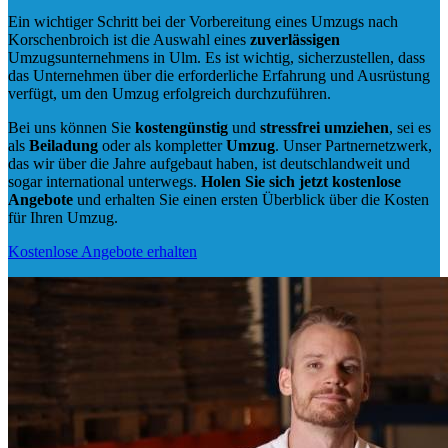
Ein wichtiger Schritt bei der Vorbereitung eines Umzugs nach
Korschenbroich ist die Auswahl eines
zuverlässigen
Umzugsunternehmens in Ulm. Es ist wichtig, sicherzustellen, dass
das Unternehmen über die erforderliche Erfahrung und Ausrüstung
verfügt, um den Umzug erfolgreich durchzuführen.
Bei uns können Sie
kostengünstig
und
stressfrei
umziehen
, sei es
als
Beiladung
oder als kompletter
Umzug
. Unser Partnernetzwerk,
das wir über die Jahre aufgebaut haben, ist deutschlandweit und
sogar international unterwegs.
Holen Sie sich jetzt kostenlose
Angebote
und erhalten Sie einen ersten Überblick über die Kosten
für Ihren Umzug.
Kostenlose Angebote erhalten