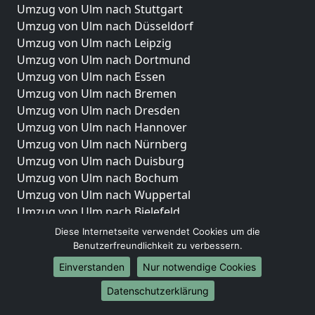
Umzug von Ulm nach Stuttgart
Umzug von Ulm nach Düsseldorf
Umzug von Ulm nach Leipzig
Umzug von Ulm nach Dortmund
Umzug von Ulm nach Essen
Umzug von Ulm nach Bremen
Umzug von Ulm nach Dresden
Umzug von Ulm nach Hannover
Umzug von Ulm nach Nürnberg
Umzug von Ulm nach Duisburg
Umzug von Ulm nach Bochum
Umzug von Ulm nach Wuppertal
Umzug von Ulm nach Bielefeld
Umzug von Ulm nach Bonn
Diese Internetseite verwendet Cookies um die
Umzug von Ulm nach Münster
Benutzerfreundlichkeit zu verbessern.
Einverstanden
Nur notwendige Cookies
Internationale-Umzüge
Datenschutzerklärung
Umzug von Ulm nach Brasilien
Umzug von Ulm nach Brunei Darussalam