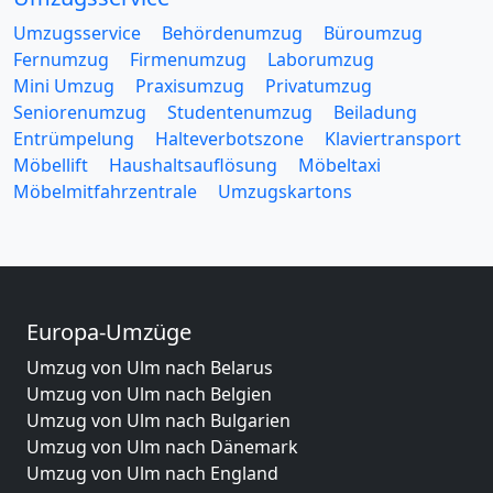
Umzugsservice
Behördenumzug
Büroumzug
Fernumzug
Firmenumzug
Laborumzug
Mini Umzug
Praxisumzug
Privatumzug
Seniorenumzug
Studentenumzug
Beiladung
Entrümpelung
Halteverbotszone
Klaviertransport
Möbellift
Haushaltsauflösung
Möbeltaxi
Möbelmitfahrzentrale
Umzugskartons
Europa-Umzüge
Umzug von Ulm nach Belarus
Umzug von Ulm nach Belgien
Umzug von Ulm nach Bulgarien
Umzug von Ulm nach Dänemark
Umzug von Ulm nach England