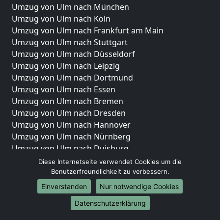
Umzug von Ulm nach München
Umzug von Ulm nach Köln
Umzug von Ulm nach Frankfurt am Main
Umzug von Ulm nach Stuttgart
Umzug von Ulm nach Düsseldorf
Umzug von Ulm nach Leipzig
Umzug von Ulm nach Dortmund
Umzug von Ulm nach Essen
Umzug von Ulm nach Bremen
Umzug von Ulm nach Dresden
Umzug von Ulm nach Hannover
Umzug von Ulm nach Nürnberg
Umzug von Ulm nach Duisburg
Umzug von Ulm nach Bochum
Diese Internetseite verwendet Cookies um die
Umzug von Ulm nach Wuppertal
Benutzerfreundlichkeit zu verbessern.
Umzug von Ulm nach Bielefeld
Einverstanden
Nur notwendige Cookies
Umzug von Ulm nach Bonn
Datenschutzerklärung
Umzug von Ulm nach Münster