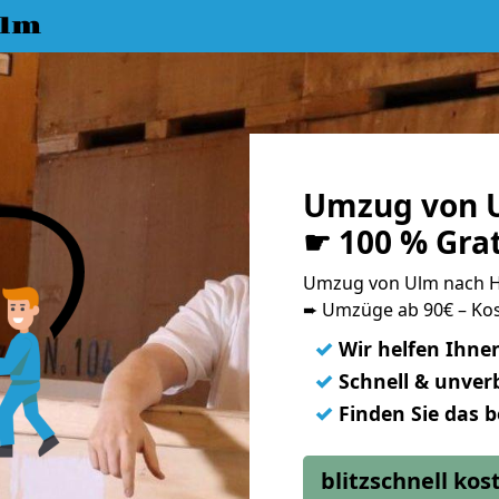
Ulm
Umzug von 
☛ 100 % Gra
Umzug von Ulm nach 
➨ Umzüge ab 90€ – Kos
✓
Wir helfen Ihne
✓
Schnell & unverb
✓
Finden Sie das 
blitzschnell ko