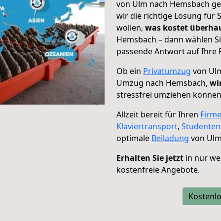
von Ulm nach Hemsbach geh
wir die richtige Lösung für
wollen,
was kostet überh
Hemsbach – dann wählen Sie
passende Antwort auf Ihre 
Ob ein
Privatumzug
von Ulm
Umzug nach Hemsbach,
wi
stressfrei umziehen können
Allzeit bereit für Ihren
Firm
Klaviertransport
,
Studente
optimale
Beiladung
von Ulm
Erhalten Sie jetzt
in nur we
kostenfreie Angebote.
Kostenlo