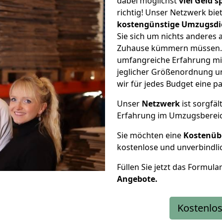
dabei möglichst
viel Geld 
richtig! Unser Netzwerk bi
kostengünstige Umzugsdi
Sie sich um nichts anderes 
Zuhause kümmern müssen. W
umfangreiche Erfahrung m
jeglicher Größenordnung u
wir für jedes Budget eine 
Unser
Netzwerk
ist sorgfäl
Erfahrung im Umzugsberei
Sie möchten eine
Kostenüb
kostenlose und unverbindli
Füllen Sie jetzt das Formula
Angebote.
Kostenlos