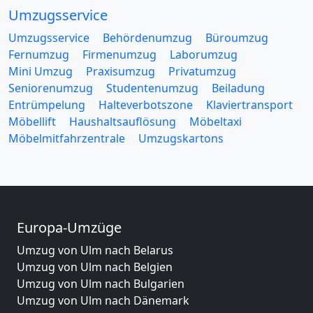
Umzugsservice
Umzugsservice
Behördenumzug
Büroumzug
Fernumzug
Firmenumzug
Laborumzug
Mini Umzug
Praxisumzug
Privatumzug
Seniorenumzug
Studentenumzug
Beiladung
Entrümpelung
Halteverbotszone
Klaviertransport
Möbellift
Haushaltsauflösung
Möbeltaxi
Möbelmitfahrzentrale
Umzugskartons
Europa-Umzüge
Umzug von Ulm nach Belarus
Umzug von Ulm nach Belgien
Umzug von Ulm nach Bulgarien
Umzug von Ulm nach Dänemark