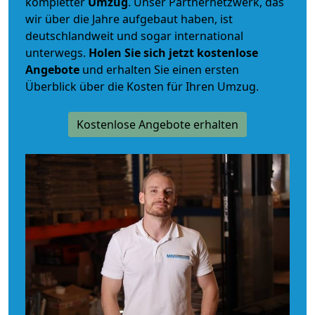
kompletter
Umzug
. Unser Partnernetzwerk, das
wir über die Jahre aufgebaut haben, ist
deutschlandweit und sogar international
unterwegs.
Holen Sie sich jetzt kostenlose
Angebote
und erhalten Sie einen ersten
Überblick über die Kosten für Ihren Umzug.
Kostenlose Angebote erhalten