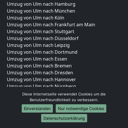
Umzug von Ulm nach Hamburg
Umzug von Ulm nach München
Umzug von Ulm nach Köln
Umzug von Ulm nach Frankfurt am Main
Umzug von Ulm nach Stuttgart
Umzug von Ulm nach Düsseldorf
Umzug von Ulm nach Leipzig
Umzug von Ulm nach Dortmund
Umzug von Ulm nach Essen
Umzug von Ulm nach Bremen
Umzug von Ulm nach Dresden
Umzug von Ulm nach Hannover
Umzug von Ulm nach Nürnberg
Umzug von Ulm nach Duisburg
Diese Internetseite verwendet Cookies um die
Umzug von Ulm nach Bochum
Benutzerfreundlichkeit zu verbessern.
Umzug von Ulm nach Wuppertal
Einverstanden
Nur notwendige Cookies
Umzug von Ulm nach Bielefeld
Datenschutzerklärung
Umzug von Ulm nach Bonn
Umzug von Ulm nach Münster