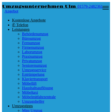
Umzugsunternehmen Ulm
01579-2482361
Angebot
Kostenlose Angebote
✆ Telefon
Leistungen
Behördenumzug
Büroumzug
Fernumzug
Firmenumzug
Laborumzug
Praxisumzug
Privatumzug
Seniorenumzug
Umzugsservice
Entrümpelung
Klaviertransport
Möbellift
Haushaltsauflösung
Möbeltaxi
Möbelmitfahrzentrale
Umzugshelfer
Umzugstipps
Mini Umzug