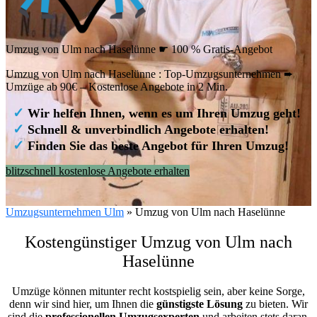
Umzug von Ulm nach Haselünne ☛ 100 % Gratis-Angebot
Umzug von Ulm nach Haselünne : Top-Umzugsunternehmen ➨
Umzüge ab 90€ – Kostenlose Angebote in 2 Min.
✓
Wir helfen Ihnen, wenn es um Ihren Umzug geht!
✓
Schnell & unverbindlich Angebote erhalten!
✓
Finden Sie das beste Angebot für Ihren Umzug!
blitzschnell kostenlose Angebote erhalten
Umzugsunternehmen Ulm
»
Umzug von Ulm nach Haselünne
Kostengünstiger Umzug von Ulm nach
Haselünne
Umzüge können mitunter recht kostspielig sein, aber keine Sorge,
denn wir sind hier, um Ihnen die
günstigste
Lösung
zu bieten. Wir
sind die
professionellen Umzugsexperten
und arbeiten stets daran,