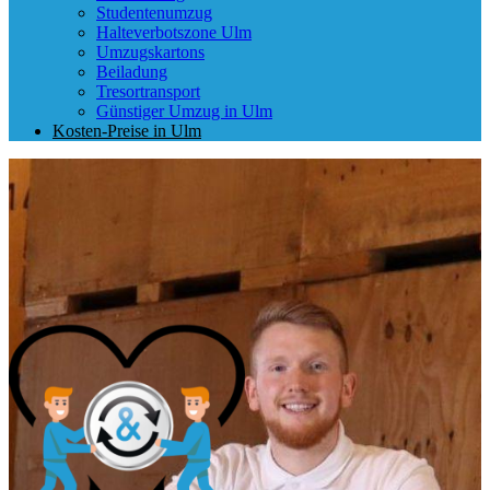
Studentenumzug
Halteverbotszone Ulm
Umzugskartons
Beiladung
Tresortransport
Günstiger Umzug in Ulm
Kosten-Preise in Ulm