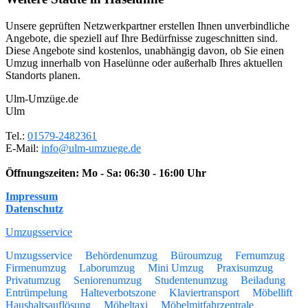
Unsere geprüften Netzwerkpartner erstellen Ihnen unverbindliche
Angebote, die speziell auf Ihre Bedürfnisse zugeschnitten sind.
Diese Angebote sind kostenlos, unabhängig davon, ob Sie einen
Umzug innerhalb von Haselünne oder außerhalb Ihres aktuellen
Standorts planen.
Ulm-Umzüge.de
Ulm
Tel.:
01579-2482361
E-Mail:
info@ulm-umzuege.de
Öffnungszeiten:
Mo - Sa: 06:30 - 16:00 Uhr
Impressum
Datenschutz
Umzugsservice
Umzugsservice
Behördenumzug
Büroumzug
Fernumzug
Firmenumzug
Laborumzug
Mini Umzug
Praxisumzug
Privatumzug
Seniorenumzug
Studentenumzug
Beiladung
Entrümpelung
Halteverbotszone
Klaviertransport
Möbellift
Haushaltsauflösung
Möbeltaxi
Möbelmitfahrzentrale