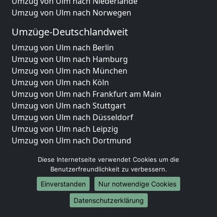
Umzug von Ulm nach Niederlande
Umzug von Ulm nach Norwegen
Umzüge-Deutschlandweit
Umzug von Ulm nach Berlin
Umzug von Ulm nach Hamburg
Umzug von Ulm nach München
Umzug von Ulm nach Köln
Umzug von Ulm nach Frankfurt am Main
Umzug von Ulm nach Stuttgart
Umzug von Ulm nach Düsseldorf
Umzug von Ulm nach Leipzig
Umzug von Ulm nach Dortmund
Umzug von Ulm nach Essen
Diese Internetseite verwendet Cookies um die
Umzug von Ulm nach Bremen
Benutzerfreundlichkeit zu verbessern.
Umzug von Ulm nach Dresden
Einverstanden
Nur notwendige Cookies
Umzug von Ulm nach Hannover
Umzug von Ulm nach Nürnberg
Datenschutzerklärung
Umzug von Ulm nach Duisburg