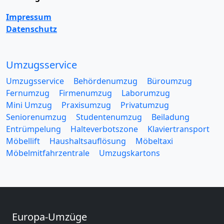
Impressum
Datenschutz
Umzugsservice
Umzugsservice
Behördenumzug
Büroumzug
Fernumzug
Firmenumzug
Laborumzug
Mini Umzug
Praxisumzug
Privatumzug
Seniorenumzug
Studentenumzug
Beiladung
Entrümpelung
Halteverbotszone
Klaviertransport
Möbellift
Haushaltsauflösung
Möbeltaxi
Möbelmitfahrzentrale
Umzugskartons
Europa-Umzüge