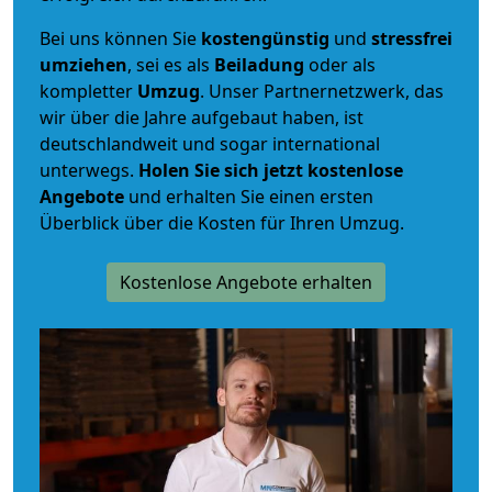
Bei uns können Sie
kostengünstig
und
stressfrei
umziehen
, sei es als
Beiladung
oder als
kompletter
Umzug
. Unser Partnernetzwerk, das
wir über die Jahre aufgebaut haben, ist
deutschlandweit und sogar international
unterwegs.
Holen Sie sich jetzt kostenlose
Angebote
und erhalten Sie einen ersten
Überblick über die Kosten für Ihren Umzug.
Kostenlose Angebote erhalten