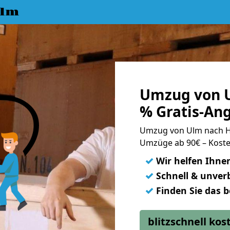
Ulm
Umzug von U
% Gratis-An
Umzug von Ulm nach 
Umzüge ab 90€ – Koste
✓
Wir helfen Ihne
✓
Schnell & unverb
✓
Finden Sie das 
blitzschnell ko