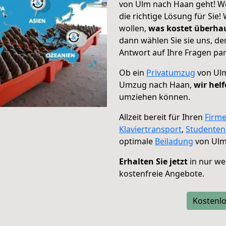
von Ulm nach Haan geht! We
die richtige Lösung für Sie
wollen,
was kostet überh
dann wählen Sie sie uns, d
Antwort auf Ihre Fragen par
Ob ein
Privatumzug
von Ulm
Umzug nach Haan,
wir hel
umziehen können.
Allzeit bereit für Ihren
Firm
Klaviertransport
,
Studente
optimale
Beiladung
von Ulm
Erhalten Sie jetzt
in nur we
kostenfreie Angebote.
Kostenlo