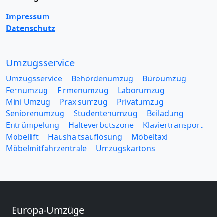
Impressum
Datenschutz
Umzugsservice
Umzugsservice
Behördenumzug
Büroumzug
Fernumzug
Firmenumzug
Laborumzug
Mini Umzug
Praxisumzug
Privatumzug
Seniorenumzug
Studentenumzug
Beiladung
Entrümpelung
Halteverbotszone
Klaviertransport
Möbellift
Haushaltsauflösung
Möbeltaxi
Möbelmitfahrzentrale
Umzugskartons
Europa-Umzüge