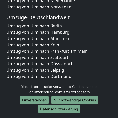
Umzug von Ulm nach Niederlande
Umzug von Ulm nach Norwegen
Umzüge-Deutschlandweit
Umzug von Ulm nach Berlin
Umzug von Ulm nach Hamburg
Umzug von Ulm nach München
Umzug von Ulm nach Köln
Umzug von Ulm nach Frankfurt am Main
Umzug von Ulm nach Stuttgart
Umzug von Ulm nach Düsseldorf
Umzug von Ulm nach Leipzig
Umzug von Ulm nach Dortmund
Umzug von Ulm nach Essen
Diese Internetseite verwendet Cookies um die
Umzug von Ulm nach Bremen
Benutzerfreundlichkeit zu verbessern.
Umzug von Ulm nach Dresden
Einverstanden
Nur notwendige Cookies
Umzug von Ulm nach Hannover
Umzug von Ulm nach Nürnberg
Datenschutzerklärung
Umzug von Ulm nach Duisburg