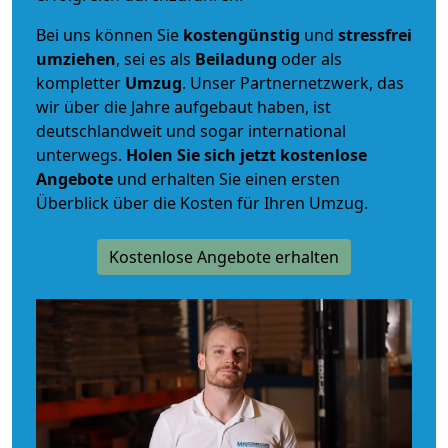
Bei uns können Sie
kostengünstig
und
stressfrei
umziehen
, sei es als
Beiladung
oder als
kompletter
Umzug
. Unser Partnernetzwerk, das
wir über die Jahre aufgebaut haben, ist
deutschlandweit und sogar international
unterwegs.
Holen Sie sich jetzt kostenlose
Angebote
und erhalten Sie einen ersten
Überblick über die Kosten für Ihren Umzug.
Kostenlose Angebote erhalten