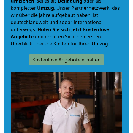
umziehen
, sei es als
Beiladung
oder als
kompletter
Umzug
. Unser Partnernetzwerk, das
wir über die Jahre aufgebaut haben, ist
deutschlandweit und sogar international
unterwegs.
Holen Sie sich jetzt kostenlose
Angebote
und erhalten Sie einen ersten
Überblick über die Kosten für Ihren Umzug.
Kostenlose Angebote erhalten