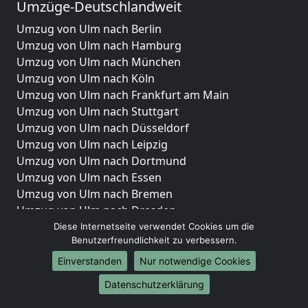
Umzüge-Deutschlandweit
Umzug von Ulm nach Berlin
Umzug von Ulm nach Hamburg
Umzug von Ulm nach München
Umzug von Ulm nach Köln
Umzug von Ulm nach Frankfurt am Main
Umzug von Ulm nach Stuttgart
Umzug von Ulm nach Düsseldorf
Umzug von Ulm nach Leipzig
Umzug von Ulm nach Dortmund
Umzug von Ulm nach Essen
Umzug von Ulm nach Bremen
Umzug von Ulm nach Dresden
Umzug von Ulm nach Hannover
Diese Internetseite verwendet Cookies um die
Benutzerfreundlichkeit zu verbessern.
Umzug von Ulm nach Nürnberg
Umzug von Ulm nach Duisburg
Einverstanden
Nur notwendige Cookies
Umzug von Ulm nach Bochum
Datenschutzerklärung
Umzug von Ulm nach Wuppertal