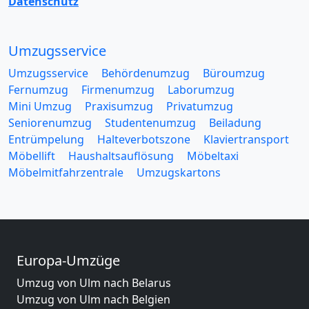
Datenschutz
Umzugsservice
Umzugsservice
Behördenumzug
Büroumzug
Fernumzug
Firmenumzug
Laborumzug
Mini Umzug
Praxisumzug
Privatumzug
Seniorenumzug
Studentenumzug
Beiladung
Entrümpelung
Halteverbotszone
Klaviertransport
Möbellift
Haushaltsauflösung
Möbeltaxi
Möbelmitfahrzentrale
Umzugskartons
Europa-Umzüge
Umzug von Ulm nach Belarus
Umzug von Ulm nach Belgien