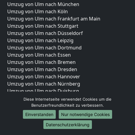
Umzug von Ulm nach München
Umzug von Ulm nach Köln
Umzug von Ulm nach Frankfurt am Main
Umzug von Ulm nach Stuttgart
Umzug von Ulm nach Düsseldorf
Umzug von Ulm nach Leipzig
Umzug von Ulm nach Dortmund
Umzug von Ulm nach Essen
Umzug von Ulm nach Bremen
Umzug von Ulm nach Dresden
Umzug von Ulm nach Hannover
Umzug von Ulm nach Nürnberg
Umzug von Ulm nach Duisburg
Umzug von Ulm nach Bochum
Diese Internetseite verwendet Cookies um die
Umzug von Ulm nach Wuppertal
Benutzerfreundlichkeit zu verbessern.
Umzug von Ulm nach Bielefeld
Einverstanden
Nur notwendige Cookies
Umzug von Ulm nach Bonn
Datenschutzerklärung
Umzug von Ulm nach Münster