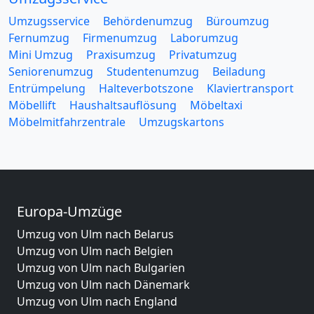
Umzugsservice
Behördenumzug
Büroumzug
Fernumzug
Firmenumzug
Laborumzug
Mini Umzug
Praxisumzug
Privatumzug
Seniorenumzug
Studentenumzug
Beiladung
Entrümpelung
Halteverbotszone
Klaviertransport
Möbellift
Haushaltsauflösung
Möbeltaxi
Möbelmitfahrzentrale
Umzugskartons
Europa-Umzüge
Umzug von Ulm nach Belarus
Umzug von Ulm nach Belgien
Umzug von Ulm nach Bulgarien
Umzug von Ulm nach Dänemark
Umzug von Ulm nach England