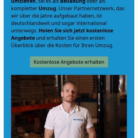
umziehen
, sei es als
Beiladung
oder als
kompletter
Umzug
. Unser Partnernetzwerk, das
wir über die Jahre aufgebaut haben, ist
deutschlandweit und sogar international
unterwegs.
Holen Sie sich jetzt kostenlose
Angebote
und erhalten Sie einen ersten
Überblick über die Kosten für Ihren Umzug.
Kostenlose Angebote erhalten