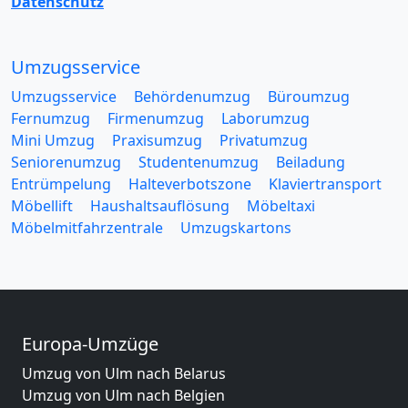
Datenschutz
Umzugsservice
Umzugsservice
Behördenumzug
Büroumzug
Fernumzug
Firmenumzug
Laborumzug
Mini Umzug
Praxisumzug
Privatumzug
Seniorenumzug
Studentenumzug
Beiladung
Entrümpelung
Halteverbotszone
Klaviertransport
Möbellift
Haushaltsauflösung
Möbeltaxi
Möbelmitfahrzentrale
Umzugskartons
Europa-Umzüge
Umzug von Ulm nach Belarus
Umzug von Ulm nach Belgien