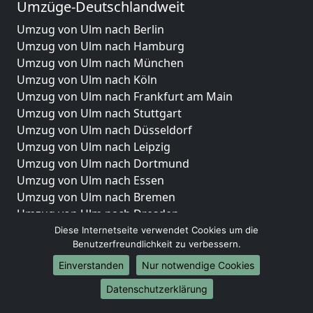
Umzüge-Deutschlandweit
Umzug von Ulm nach Berlin
Umzug von Ulm nach Hamburg
Umzug von Ulm nach München
Umzug von Ulm nach Köln
Umzug von Ulm nach Frankfurt am Main
Umzug von Ulm nach Stuttgart
Umzug von Ulm nach Düsseldorf
Umzug von Ulm nach Leipzig
Umzug von Ulm nach Dortmund
Umzug von Ulm nach Essen
Umzug von Ulm nach Bremen
Umzug von Ulm nach Dresden
Umzug von Ulm nach Hannover
Diese Internetseite verwendet Cookies um die
Benutzerfreundlichkeit zu verbessern.
Umzug von Ulm nach Nürnberg
Umzug von Ulm nach Duisburg
Einverstanden
Nur notwendige Cookies
Umzug von Ulm nach Bochum
Datenschutzerklärung
Umzug von Ulm nach Wuppertal