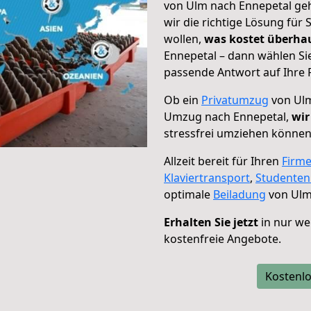
von Ulm nach Ennepetal geh
wir die richtige Lösung für
wollen,
was kostet überh
Ennepetal – dann wählen Si
passende Antwort auf Ihre 
Ob ein
Privatumzug
von Ulm
Umzug nach Ennepetal,
wir
stressfrei umziehen können
Allzeit bereit für Ihren
Firm
Klaviertransport
,
Studente
optimale
Beiladung
von Ulm
Erhalten Sie jetzt
in nur we
kostenfreie Angebote.
Kostenlo