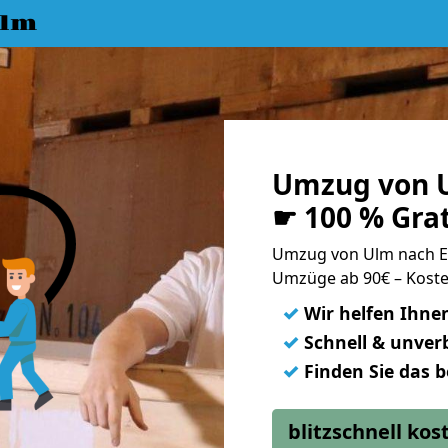
Ulm
Umzug von U
☛ 100 % Gra
Umzug von Ulm nach E
Umzüge ab 90€ – Koste
✓
Wir helfen Ihne
✓
Schnell & unverb
✓
Finden Sie das 
blitzschnell ko