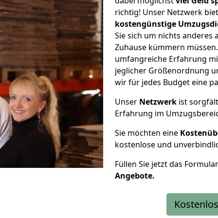
dabei möglichst
viel Geld 
richtig! Unser Netzwerk bi
kostengünstige Umzugsdi
Sie sich um nichts anderes 
Zuhause kümmern müssen. W
umfangreiche Erfahrung mi
jeglicher Größenordnung u
wir für jedes Budget eine 
Unser
Netzwerk
ist sorgfäl
Erfahrung im Umzugsberei
Sie möchten eine
Kostenüb
kostenlose und unverbindli
Füllen Sie jetzt das Formula
Angebote.
Kostenlos