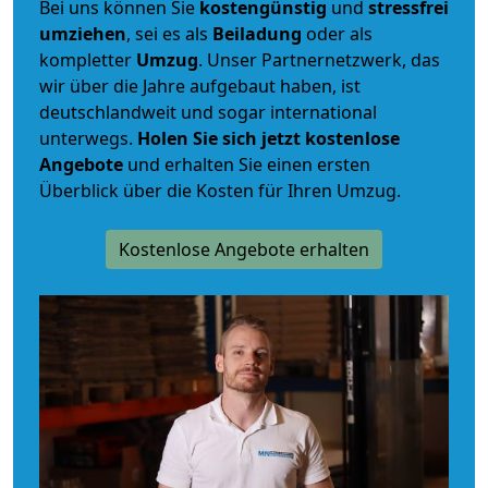
Bei uns können Sie
kostengünstig
und
stressfrei
umziehen
, sei es als
Beiladung
oder als
kompletter
Umzug
. Unser Partnernetzwerk, das
wir über die Jahre aufgebaut haben, ist
deutschlandweit und sogar international
unterwegs.
Holen Sie sich jetzt kostenlose
Angebote
und erhalten Sie einen ersten
Überblick über die Kosten für Ihren Umzug.
Kostenlose Angebote erhalten