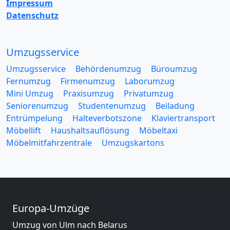
Impressum
Datenschutz
Umzugsservice
Umzugsservice
Behördenumzug
Büroumzug
Fernumzug
Firmenumzug
Laborumzug
Mini Umzug
Praxisumzug
Privatumzug
Seniorenumzug
Studentenumzug
Beiladung
Entrümpelung
Halteverbotszone
Klaviertransport
Möbellift
Haushaltsauflösung
Möbeltaxi
Möbelmitfahrzentrale
Umzugskartons
Europa-Umzüge
Umzug von Ulm nach Belarus